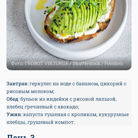
Фото: DROBOT VIKTORIIA / Shutterstock / Fotodom
Завтрак
:
геркулес на воде с бананом, цикорий с
рисовым молоком;
Обед
:
бульон из индейки с рисовой лапшой,
хлебец гречневый с авокадо;
Ужин
:
капуста тушеная с кроликом, кукурузные
хлебцы, грушевый компот.
День 3