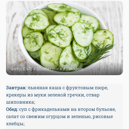
Фото: Es75 / Shutterstock / Fotodom
Завтрак
:
льняная каша с фруктовым пюре,
крекеры из муки зеленой гречки, отвар
шиповника;
Обед
:
суп с фрикадельками на втором бульоне,
салат со свежим огурцом и зеленью, рисовые
хлебцы;