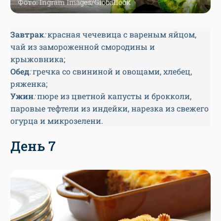
Фото: Ingram Images/Globallook
Завтрак
:
красная чечевица с вареным яйцом,
чай из замороженной смородины и
крыжовника;
Обед
:
гречка со свининой и овощами, хлебец,
ряженка;
Ужин
:
пюре из цветной капусты и брокколи,
паровые тефтели из индейки, нарезка из свежего
огурца и микрозелени.
День 7