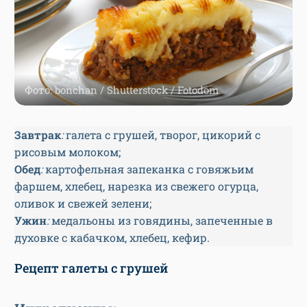
Фото: bonchan / Shutterstock / Fotodom
Завтрак
:
галета с грушей, творог, цикорий с
рисовым молоком;
Обед
:
картофельная запеканка с говяжьим
фаршем, хлебец, нарезка из свежего огурца,
оливок и свежей зелени;
Ужин
:
медальоны из говядины, запеченные в
духовке с кабачком, хлебец, кефир.
Рецепт галеты с грушей