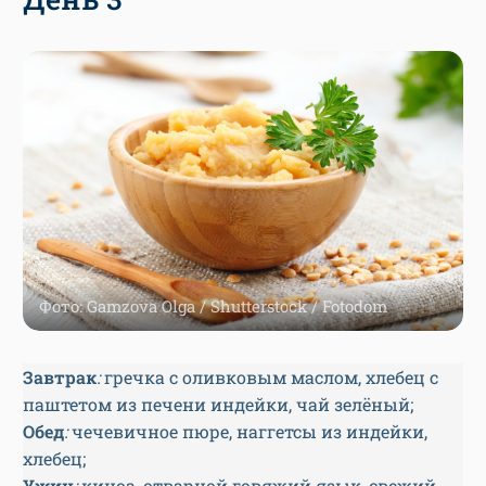
Фото: Gamzova Olga / Shutterstock / Fotodom
Завтрак
:
гречка с оливковым маслом, хлебец с
паштетом из печени индейки, чай зелёный;
Обед
:
чечевичное пюре, наггетсы из индейки,
хлебец;
Ужин
:
киноа, отварной говяжий язык, свежий