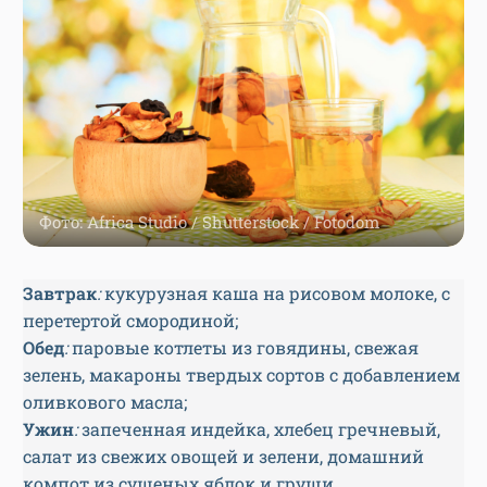
Фото: Africa Studio / Shutterstock / Fotodom
Завтрак
:
кукурузная каша на рисовом молоке, с
перетертой смородиной;
Обед
:
паровые котлеты из говядины, свежая
зелень, макароны твердых сортов с добавлением
оливкового масла;
Ужин
:
запеченная индейка, хлебец гречневый,
салат из свежих овощей и зелени, домашний
компот из сушеных яблок и груши.