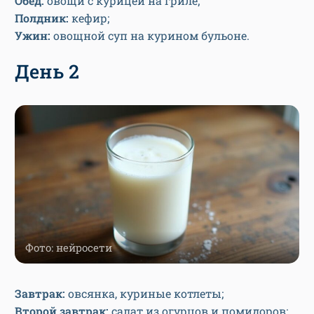
Обед:
овощи с курицей на гриле;
Полдник:
кефир;
Ужин:
овощной суп на курином бульоне.
День 2
Фото: нейросети
Завтрак:
овсянка, куриные котлеты;
Второй завтрак:
салат из огурцов и помидоров;