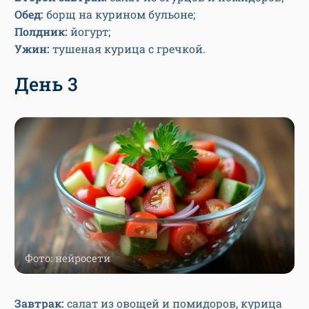
Обед:
борщ на курином бульоне;
Полдник:
йогурт;
Ужин:
тушеная курица с гречкой.
День 3
Фото: нейросети
Завтрак:
салат из овощей и помидоров, курица