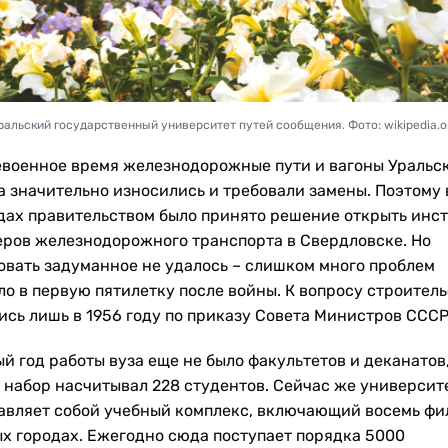
ральский государственный университет путей сообщения. Фото: wikipedia.o
евоенное время железнодорожные пути и вагоны Уральс
а значительно износились и требовали замены. Поэтому 
одах правительством было принято решение открыть инс
ров железнодорожного транспорта в Свердловске. Но
овать задуманное не удалось – слишком много проблем
ло в первую пятилетку после войны. К вопросу строитель
ись лишь в 1956 году по приказу Совета Министров СССР
й год работы вуза еще не было факультетов и деканатов,
 набор насчитывал 228 студентов. Сейчас же университ
авляет собой учебный комплекс, включающий восемь фи
ых городах. Ежегодно сюда поступает порядка 5000