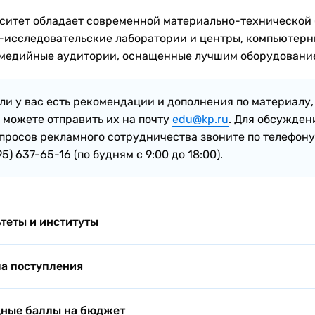
ситет обладает современной материально-технической 
-исследовательские лаборатории и центры, компьютерн
медийные аудитории, оснащенные лучшим оборудовани
ли у вас есть рекомендации и дополнения по материалу,
 можете отправить их на почту
edu@kp.ru
. Для обсужден
просов рекламного сотрудничества звоните по телефону
95) 637-65-16 (по будням с 9:00 до 18:00).
теты и институты
теты и институты:
6 факультетов, 1 институт
а поступления
вательные программы:
45 основных образовательных п
ая комиссия начинает работу по всем формам обучения
ные баллы на бюджет