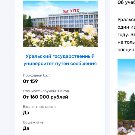
Об уче
Уральс
один и
году. 
не тол
специа
Уральский государственный
университет путей сообщения
Проходной балл
От 159
Стоимость обучения в год
От 160 000 рублей
Бюджетные места
Да
Общежитие
Да