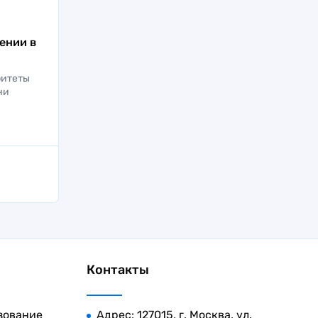
ении в
елей
ритеты
ни
Контакты
зование
Адрес: 127015, г. Москва, ул.