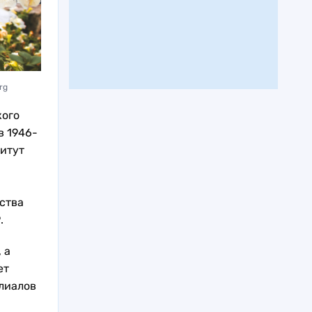
rg
кого
в 1946-
титут
ства
.
 а
ет
лиалов