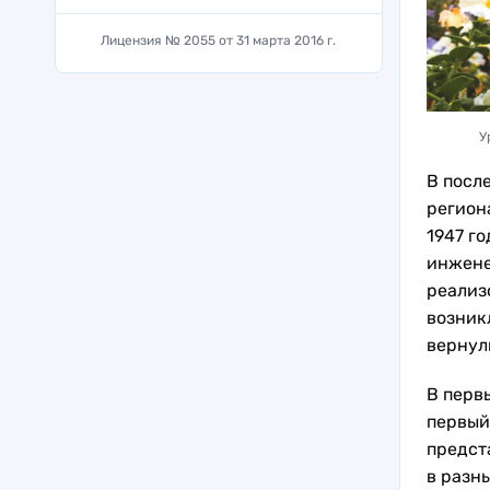
Лицензия № 2055 от 31 марта 2016 г.
У
В посл
регион
1947 г
инжене
реализ
возник
вернул
В первы
первый
предст
в разн