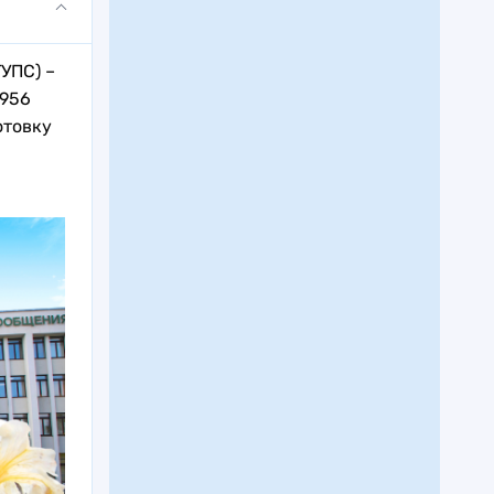
УПС) –
1956
отовку