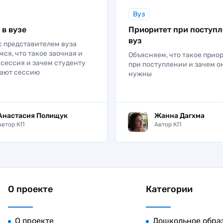
Вуз
ельный факультет УрГУПС
 в вузе
Приоритет при поступл
вуз
с представителем вуза
ительство железных дорог, мостов и транспортных тонн
мся, что такое заочная и
Объясняем, что такое прио
ительство
сессия и зачем студенту
при поступлении и зачем о
ают сессию
нужны
Анастасия Полищук
Жанна Дагхма
Автор КП
Автор КП
О проекте
Категории
О проекте
Дошкольное обра