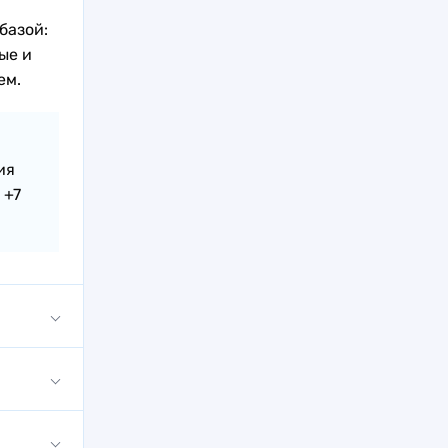
базой:
ые и
ем.
ия
 +7
рограмм
 и