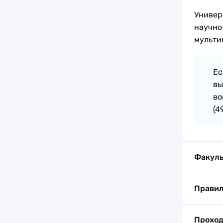
Универ
научно
мульти
Ес
вы
во
(4
Факуль
Факуль
Правил
Образо
Приемн
Проход