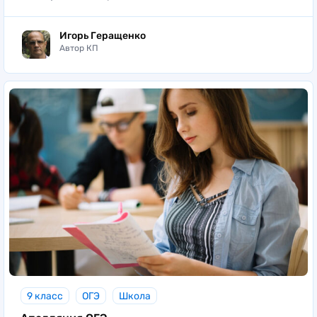
Игорь Геращенко
Автор КП
9 класс
ОГЭ
Школа