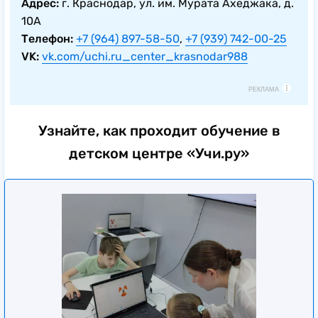
Адрес:
г. Краснодар, ул. им. Мурата Ахеджака, д.
10А
Телефон:
+7 (964) 897-58-50
,
+7 (939) 742-00-25
VK:
vk.com/uchi.ru_center_krasnodar988
РЕКЛАМА
Узнайте, как проходит обучение в
детском центре «Учи.ру»