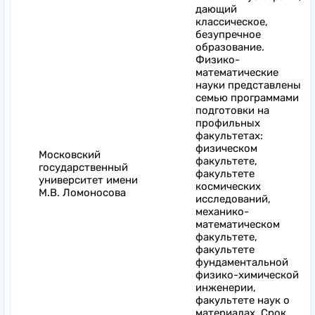
дающий
классическое,
безупречное
образование.
Физико-
математические
науки представлены
семью программами
подготовки на
профильных
факультетах:
физическом
Московский
факультете,
государственный
факультете
университет имени
космических
М.В. Ломоносова
исследований,
механико-
математическом
факультете,
факультете
фундаментальной
физико-химической
инженерии,
факультете наук о
материалах. Срок