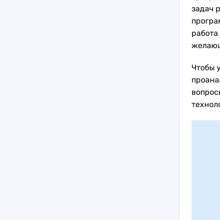
задач 
програ
работа
желающ
Чтобы у
проана
вопрос
технол