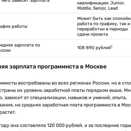
 чего зависит зарплата
квалификации: Junior,
Middle, Senior, Lead
Может быть как спокойн
работа по графику, так и
афик работы
переработки в периоды
сдачи проекта
едняя зарплата по
1
108 890 рублей
оссии
яя зарплата программиста в Москве
ммисты востребованы во всех регионах России, но в сто
страны их уровень заработной платы порядком выше. Мн
, зависит от специализации, навыков и умений, опыта,
вания, но средняя заработная плата программиста в Мос
растет.
году она составляла 120 000 рублей, а за последние год