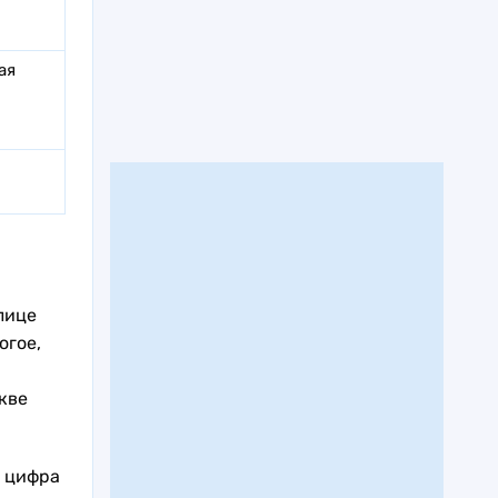
ая
лице
огое,
кве
ы цифра