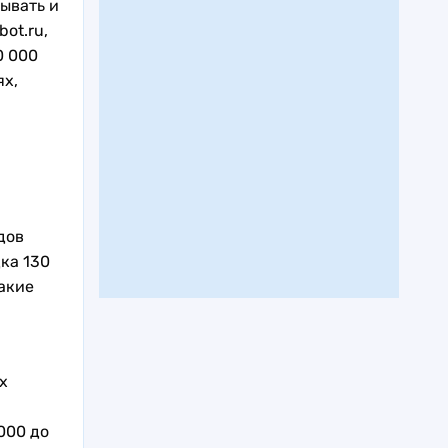
ывать и
ot.ru,
0 000
ях,
дов
ка 130
акие
х
000 до