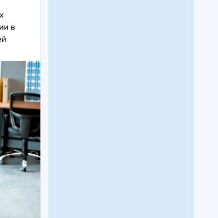
х
ии в
ей