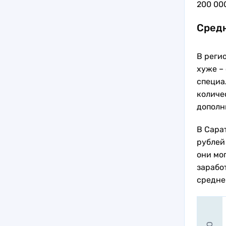
200 00
Средн
В реги
хуже – 
специа
количес
дополн
В Сара
рублей
они мо
зарабо
средне