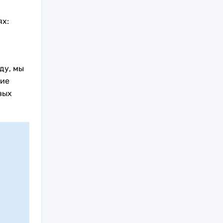
ях:
ду, мы
щие
вых