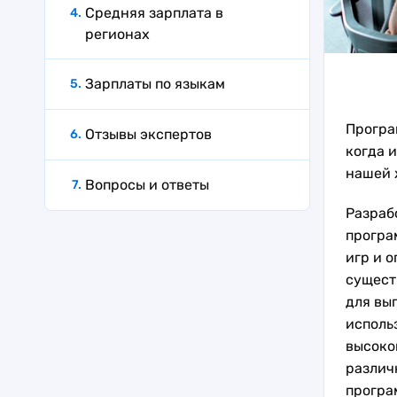
Средняя зарплата в
регионах
Зарплаты по языкам
Програ
Отзывы экспертов
когда 
нашей 
Вопросы и ответы
Разраб
програ
игр и о
сущест
для вы
исполь
высоко
различ
програ