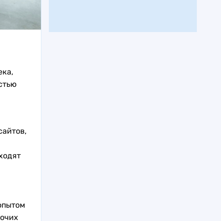
ека,
стью
сайтов,
ходят
опытом
бочих