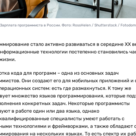
Зарплата программиста в России. Фото: RossHelen / Shutterstock / Fotodom
ммирование стало активно развиваться в середине XX в
информационные технологии постепенно становились ча
жизни.
отка кода для программ – одна из основных задач
ммистов. Они создают его для мобильных приложений и 
перационных систем: есть где размахнуться. К тому же
вует множество языков программирования, которые под
полнения конкретных задач. Некоторые программисты
зуют в работе один или два языка, однако
квалифицированные специалисты умеют работать с
ными технологиями и фреймворками, а также обладают 
ммирования на нескольких языках. То есть спектр их ра