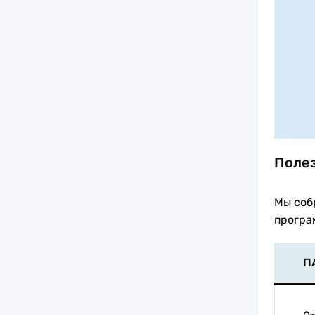
Полез
Мы соб
програ
П