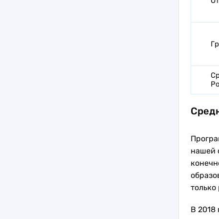
От
Гр
Ср
Р
Средн
Програ
нашей 
конечно
образо
только 
В 2018 