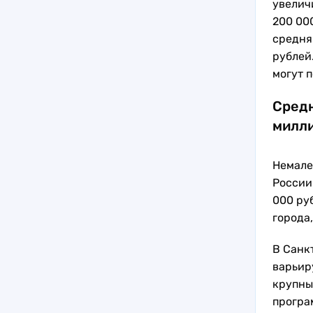
увелич
200 000
средня
рублей
могут п
Средн
милли
Немале
России
000 ру
города
В Санк
варьиру
крупны
програ