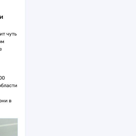
и
ит чуть
ом
е
00
области
они в