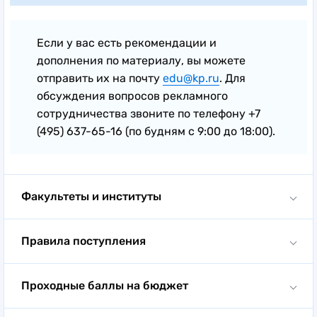
Если у вас есть рекомендации и
дополнения по материалу, вы можете
отправить их на почту
edu@kp.ru
. Для
обсуждения вопросов рекламного
сотрудничества звоните по телефону +7
(495) 637-65-16 (по будням с 9:00 до 18:00).
Факультеты и институты
Факультеты и институты:
2 института,
7 факультетов
Правила поступления
Образовательные программы:
76 основных
На первый курс бакалавриата и специалитета прием
образовательных программ
Проходные баллы на бюджет
осуществляется на основании результатов ЕГЭ либо
по результатам вступительных экзаменов вуза по
Средний проходной балл для поступления в 2026