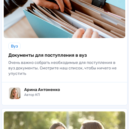
Факультет управления перевозками и логистика
ПГУПС
Железнодорожные станции и узлы
Вуз
Логистика и коммерческая работа
Документы для поступления в вуз
Русский и иностранные языки
Очень важно собрать необходимые для поступления в
вуз документы. Смотрите наш список, чтобы ничего не
Управление эксплуатационной работой
упустить
Физическая культура
Арина Антоненко
Автор КП