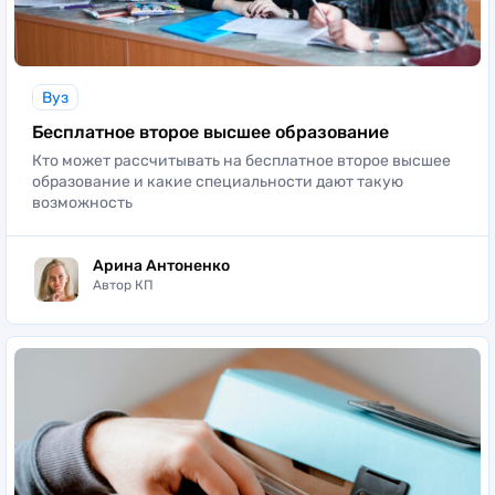
Мосты
Начертательная геометрия и графика
Вуз
Строительство дорог транспортного комплекса
Бесплатное второе высшее образование
Тоннели и метрополитены
Кто может рассчитывать на бесплатное второе высшее
образование и какие специальности дают такую
возможность
Факультет транспортных и энергетических систем
ПГУПС
Арина Антоненко
Вагоны и вагонное хозяйство
Автор КП
Локомотивы и локомотивное хозяйство
Наземные транспортно-технологические
комплексы
Электрическая тяга
Электротехника и теплоэнергетика
Техносферная и экологическая безопасность