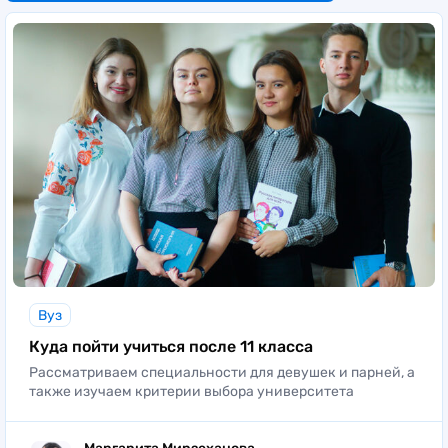
обществознание – 45;
Факультет дополнительного образования
Самым дорогим считается направление
математика – 40.
клинической психологии. При обучении в
Программы повышения квалификации
очной форме заплатить придется 280 000
Программы профильной переподготовки
рублей в год.
Вуз
Куда пойти учиться после 11 класса
Рассматриваем специальности для девушек и парней, а
также изучаем критерии выбора университета