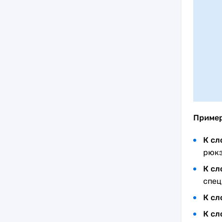
Приме
К сл
рюкз
К сл
спец
К сл
К сл