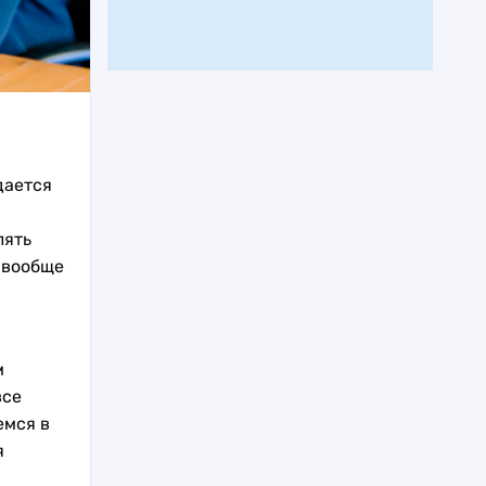
дается
лять
о вообще
м
все
емся в
я