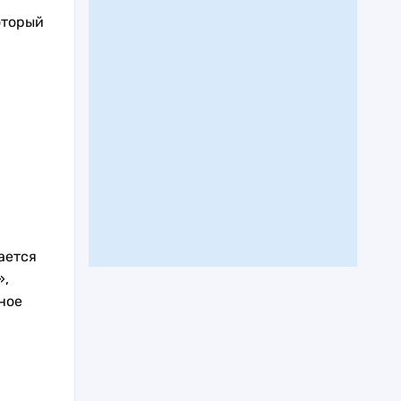
оторый
.
ается
»,
ное