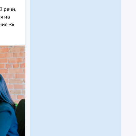
й речи,
я на
ние «к