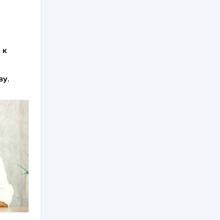
и
к
ву
.