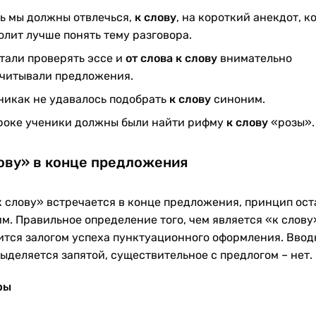
ь мы должны отвлечься,
к слову
, на короткий анекдот, к
олит лучше понять тему разговора.
тали проверять эссе и
от слова к слову
внимательно
читывали предложения.
никак не удавалось подобрать
к слову
синоним.
роке ученики должны были найти рифму
к слову
«розы»
ову» в конце предложения
к слову» встречается в конце предложения, принцип ост
м. Правильное определение того, чем является «к слову
ится залогом успеха пунктуационного оформления. Ввод
выделяется запятой, существительное с предлогом – нет.
ры