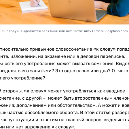
«К слову»: выделяется запятыми или нет. Фото: Amy Hirschi, unsplash.com
относительно привычное словосочетание «к слову» попа
нте, изложении, на экзамене или в деловой переписке,
ьность его употребления может вызвать сомнения. Выде
выделять его запятыми? Это одно слово или два? От чег
т его употребление?
й стороны, «к слову» может употребляться как вводное
очетание, с другой – может быть второстепенным члено
жения: дополнением или обстоятельством. А может и во
ишь частью обособляемого оборота. В этой статье разбер
тях пунктуации и ответим на главный вопрос: выделяетс
ми или нет выражение «к слову».