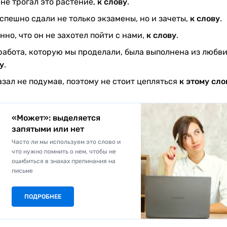
 не трогал это растение,
к слову
.
спешно сдали не только экзамены, но и зачеты,
к слову
.
нно, что он не захотел пойти с нами,
к слову
.
работа, которую мы проделали, была выполнена из любв
у
.
азал не подумав, поэтому не стоит цепляться
к этому сло
«Может»: выделяется
запятыми или нет
Часто ли мы используем это слово и
что нужно помнить о нем, чтобы не
ошибиться в знаках препинания на
письме
ПОДРОБНЕЕ