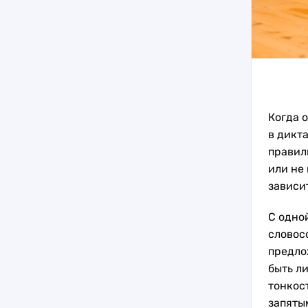
Когда 
в дикта
правил
или не 
зависи
С одно
словос
предло
быть л
тонкос
запяты