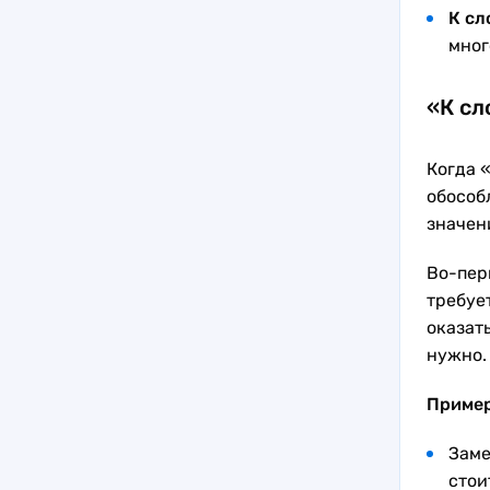
К сл
мног
«К сл
Когда 
обособ
значен
Во-пер
требует
оказат
нужно.
Приме
Заме
стои