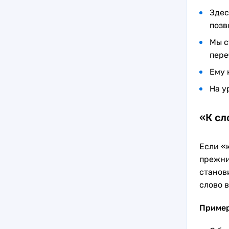
Здес
позв
Мы с
пере
Ему 
На у
«К сл
Если «
прежни
станов
слово 
Приме