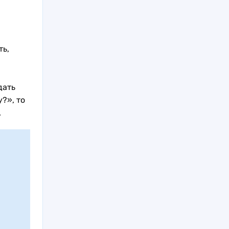
ть,
а
дать
?», то
.