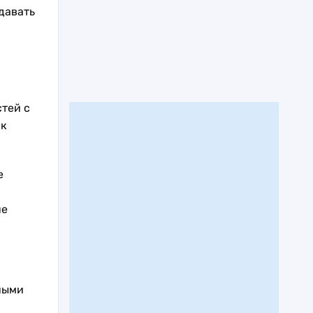
давать
тей с
 к
е
не
ными