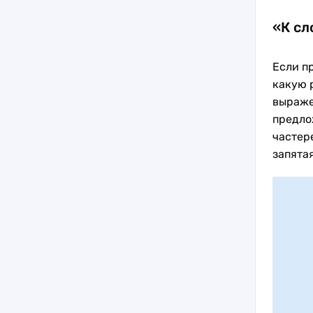
«К сл
Если п
какую р
выраже
предло
частере
запята