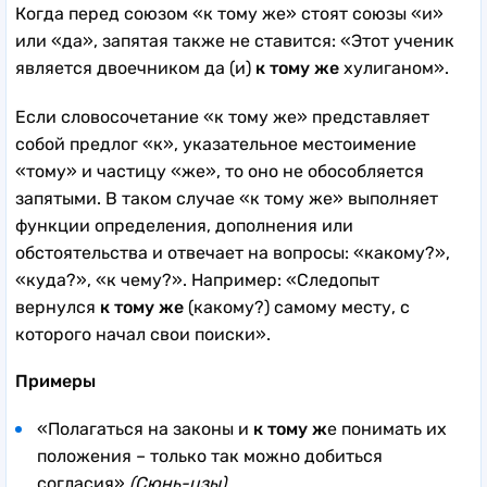
Когда перед союзом «к тому же» стоят союзы «и»
или «да», запятая также не ставится: «Этот ученик
является двоечником да (и)
к тому же
хулиганом».
Если словосочетание «к тому же» представляет
собой предлог «к», указательное местоимение
«тому» и частицу «же», то оно не обособляется
запятыми. В таком случае «к тому же» выполняет
функции определения, дополнения или
обстоятельства и отвечает на вопросы: «какому?»,
«куда?», «к чему?». Например: «Следопыт
вернулся
к тому же
(какому?) самому месту, с
которого начал свои поиски».
Примеры
«Полагаться на законы и
к тому ж
е понимать их
положения – только так можно добиться
согласия»
(Сюнь-цзы).