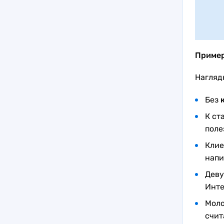
Приме
Нагляд
Без
К ст
пол
Клие
напи
Деву
Инте
Моло
счит