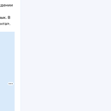
ждении
ык. В
нта».