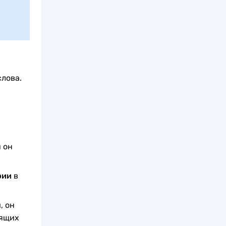
лова.
 он
рии
в
, он
дящих