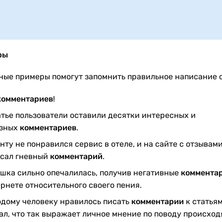
ры
ные примеры помогут запомнить правильное написание с
комментариев
!
атье пользователи оставили десятки интересных и
езных
комментариев
.
нту не понравился сервис в отеле, и на сайте с отзывами
сал гневный
комментарий
.
шка сильно опечалилась, получив негативные
коммента
рнете относительного своего пения.
дому человеку нравилось писать
комментарии
к статьям
ал, что так выражает личное мнение по поводу происхо