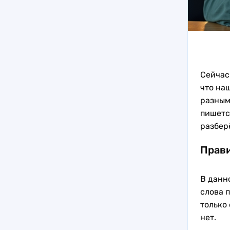
Сейчас
что на
разным
пишетс
разбер
Прав
В данн
слова 
только
нет.