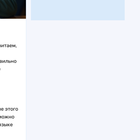
читаем,
авильно
е
е этого
зможно
языке