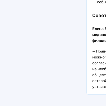
собы
Совет
Елена 
медиак
филоло
— Прав
можно 
согласн
из нес
общест
сетевой
устояв