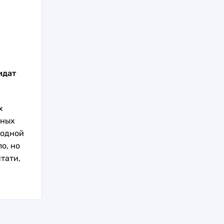
идат
х
йных
 одной
о, но
тати,