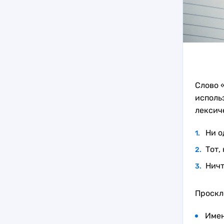
Слово 
исполь
лексич
Ни о
Тот,
Ничт
Проскл
Имен