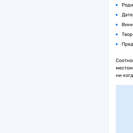
Роди
Дате
Вини
Твор
Пред
Соотно
местои
ни когд