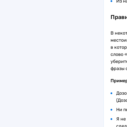
Из н
Прави
В неко
местои
в кото
слово «
уберит
фразы 
Приме
Дозо
(Доз
Ни п
Я не
сдел