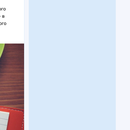
ого
 в
ого