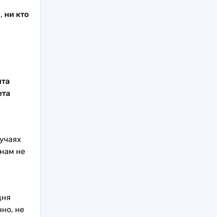
,
ни кто
нта
ета
лучаях
 нам не
дня
чно, не