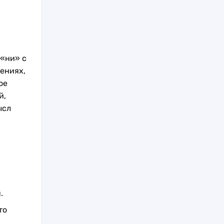
 «ни» с
ениях,
ое
й,
ысл
.
то