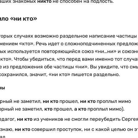
аших знакомых
никто
не способен на подлость.
ло «ни кто»
торых случаях возможно раздельное написание частицы
мением «кто». Речь идет о сложноподчиненных предлож
рых используется повторяющийся союз «ни…ни» и союзн
кто». Чтобы убедиться, что перед вами именно тот случа
е из предложения обе частицы «ни». Вы увидите, что см
сохранился, значит, «ни кто» пишется раздельно.
ры
рный не заметил,
ни кто
прошел,
ни кто
проплыл мимо
орный не заметил,
кто
прошел,
а кто
проплыл мимо).
едагог,
ни кто
из учеников не смогли переубедить Сергея
 знаю,
ни кто
совершил проступок, ни с какой целью он э
ал.