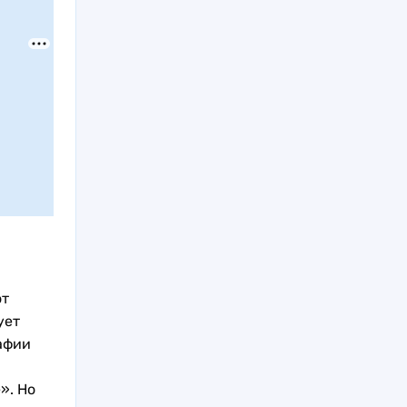
от
ует
афии
». Но