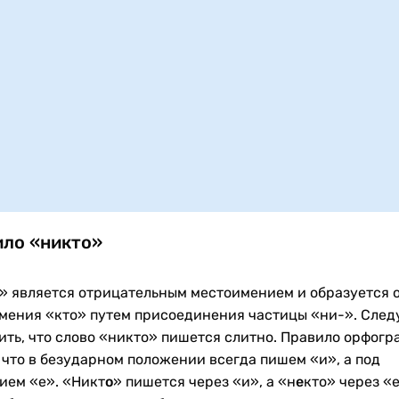
ло «никто»
» является отрицательным местоимением и образуется 
мения «кто» путем присоединения частицы «ни-». След
ить, что слово «никто» пишется слитно. Правило орфогр
, что в безударном положении всегда пишем «и», а под
ием «е». «Никт
о
» пишется через «и», а «н
е
кто» через «е