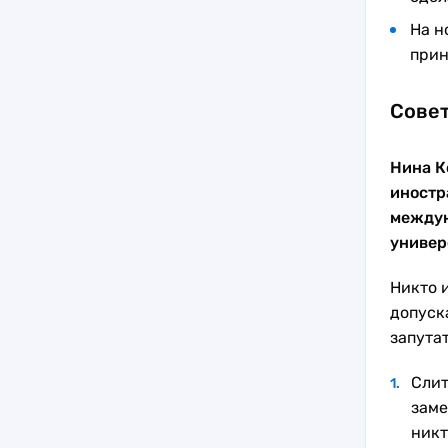
На н
прин
Сове
Нина К
иностр
междун
универ
Никто 
допуска
запута
Слит
заме
никт