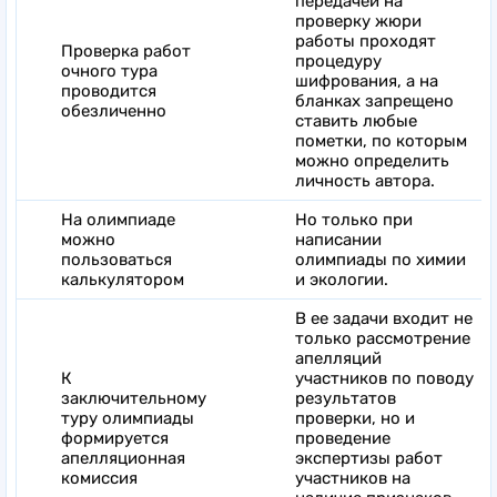
передачей на
проверку жюри
работы проходят
Проверка работ
процедуру
очного тура
шифрования, а на
проводится
бланках запрещено
обезличенно
ставить любые
пометки, по которым
можно определить
личность автора.
На олимпиаде
Но только при
можно
написании
пользоваться
олимпиады по химии
калькулятором
и экологии.
В ее задачи входит не
только рассмотрение
апелляций
К
участников по поводу
заключительному
результатов
туру олимпиады
проверки, но и
формируется
проведение
апелляционная
экспертизы работ
комиссия
участников на