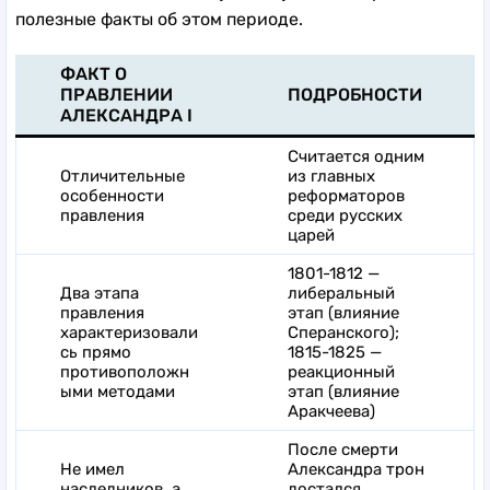
полезные факты об этом периоде.
ФАКТ
О
ПРАВЛЕНИИ
ПОДРОБНОСТИ
АЛЕКСАНДРА I
Считается одним
Отличительные
из главных
особенности
реформаторов
правления
среди русских
царей
1801-1812 —
Два этапа
либеральный
правления
этап (влияние
характеризовали
Сперанского);
сь прямо
1815-1825 —
противоположн
реакционный
ыми методами
этап (влияние
Аракчеева)
После смерти
Не имел
Александра трон
наследников, а
достался