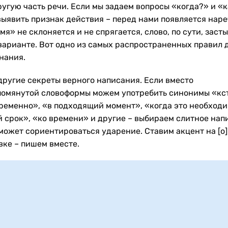
ругую часть речи. Если мы задаем вопросы «когда?» и «к
выявить признак действия – перед нами появляется наре
я» не склоняется и не спрягается, слово, по сути, засты
варианте. Вот одно из самых распространенных правил 
нания.
 другие секреты верного написания. Если вместо
омянутой словоформы можем употребить синонимы «кст
ременно», «в подходящий момент», «когда это необходи
 срок», «ко времени» и другие – выбираем слитное нап
может сориентироваться ударение. Ставим акцент на [о]
вке – пишем вместе.