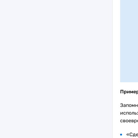
Приме
Запомн
исполь
своевр
«Сде