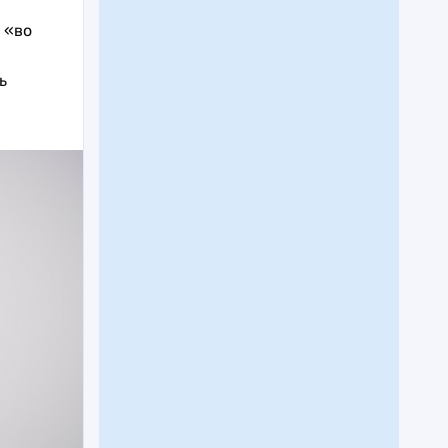
 «во
ь