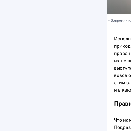
«Вовремя» ил
Исполь
приход
право н
их нуж
выступ
вовсе 
этим сл
и в ка
Прав
Что нам
Подраз