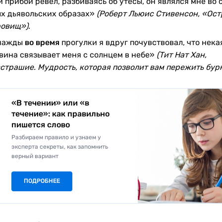
и прибой ревел, разбиваясь об утесы, он являлся мне во 
х дьявольских образах»
(Роберт Льюис Стивенсон, «Ост
овищ»)
.
нажды
во время
прогулки я вдруг почувствовал, что нека
вина связывает меня с солнцем в небе»
(Тит Нат Хан,
страшие. Мудрость, которая позволит вам пережить бур
«В течении» или «в
течение»: как правильно
пишется слово
Разбираем правило и узнаем у
эксперта секреты, как запомнить
верный вариант
ПОДРОБНЕЕ