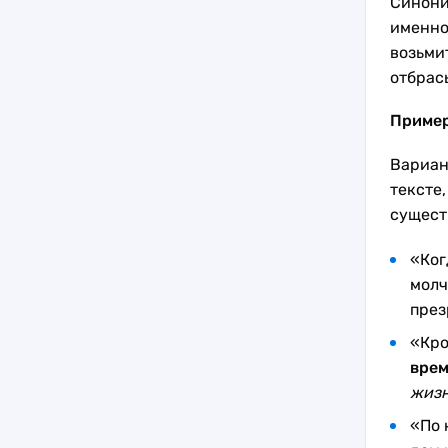
Синони
именно
возьмит
отбрас
Приме
Вариан
тексте
сущест
«Ког
молч
през
«Кро
врем
жизн
«По 