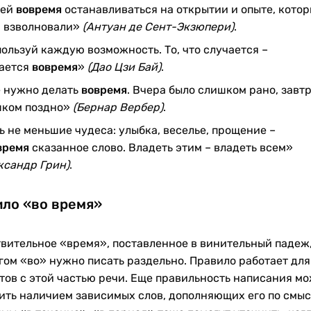
ней
вовремя
останавливаться на открытии и опыте, кото
 взволновали»
(Антуан де Сент-Экзюпери)
.
ользуй каждую возможность. То, что случается –
ается
вовремя
»
(Дао Цзи Бай)
.
 нужно делать
вовремя
. Вчера было слишком рано, завт
ком поздно»
(Бернар Вербер)
.
ь не меньшие чудеса: улыбка, веселье, прощение –
время
сказанное слово. Владеть этим – владеть всем»
ксандр Грин)
.
ло «во время»
вительное «время», поставленное в винительный падеж,
гом «во» нужно писать раздельно. Правило работает для
тов с этой частью речи. Еще правильность написания м
ить наличием зависимых слов, дополняющих его по смыс