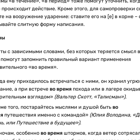
мы «в течение», «в период» тоже помогут уточнить, ког
 происходит действие. Кроме этого, для самопроверки с
е на вооружение ударение: ставите его на [е] в корне – 
ывайте слитную форму написания.
ры
ты с зависимыми словами, без которых теряется смысл 
, помогут запомнить правильный вариант применения
вительного «во время».
да ему приходилось встречаться с ними, он хранил угр
ание, а при встрече
во время
похода или в лагере окиды
рительным взглядом»
(Вальтер Скотт, «Талисман»)
.
ме того, постарайтесь мыслями и душой быть
во
я
путешествия именно с командой»
(Юлия Володина, «Д
ь, или Путешествие в будущее»)
.
ночам, особенно
во время
штормов, когда ветер сотрясал