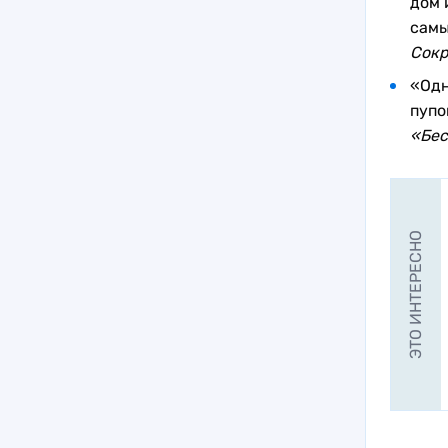
дом 
самы
Сокр
«Од
пупо
«Бес
ЭТО ИНТЕРЕСНО