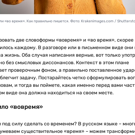
и «во время». Как правильно пишется. Фото: Krakenimages.com / Shutterst
зовать две словоформы «вовремя» и «во время», скорее 
илось каждому. В разговоре или в письменном виде они
а жизнь. Оба случая написания верные, вот только упот
но без смысловых диссонансов. Контекст в этом плане
ает проверочным фоном, а правильно поставленное удар
облегчит задачу. Постарайтесь четко сформулировать во
овам, и тогда вы поймете, какая именно перед вами част
ком виде она должна находиться на своем месте.
ило «вовремя»
 под силу сделать со временем? В русском языке – мног
умеваем существительное «время» – можем трансформ