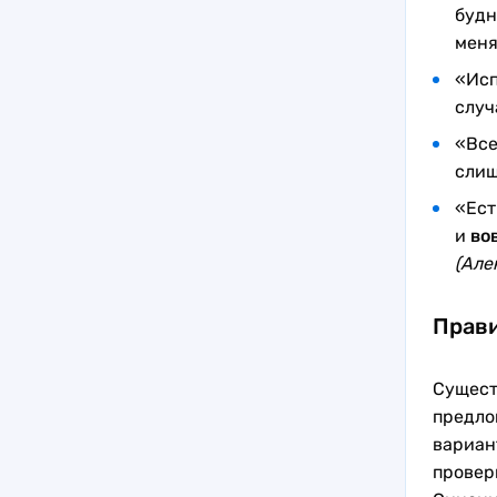
буд
меня
«Исп
случ
«Все
слиш
«Ест
и
во
(Але
Прави
Сущест
предло
вариан
провер