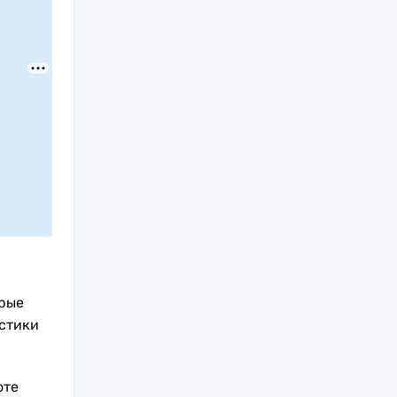
орые
стики
оте