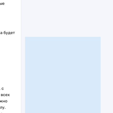
рые
ра будет
 с
 всех
ожно
лу.