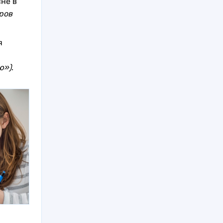
сне в
ров
я
ю»)
.