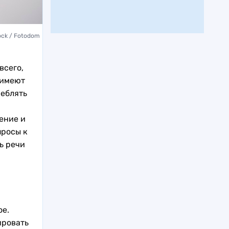
ock / Fotodom
всего,
 имеют
реблять
ение и
просы к
ь речи
ое.
ировать