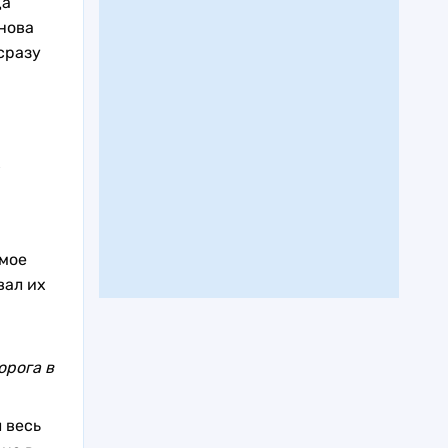
да
нова
сразу
в
юмое
вал их
орога в
 весь