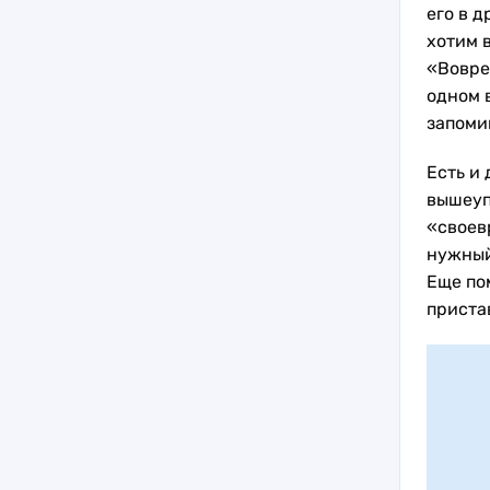
его в д
хотим 
«Воврем
одном 
запоми
Есть и
вышеуп
«своев
нужный
Еще по
приста