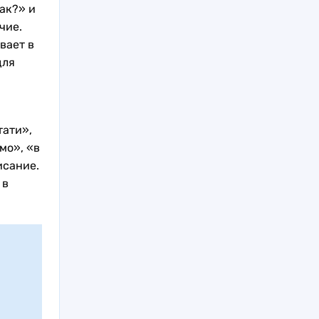
ак?» и
чие.
вает в
для
ати»,
мо», «в
исание.
 в