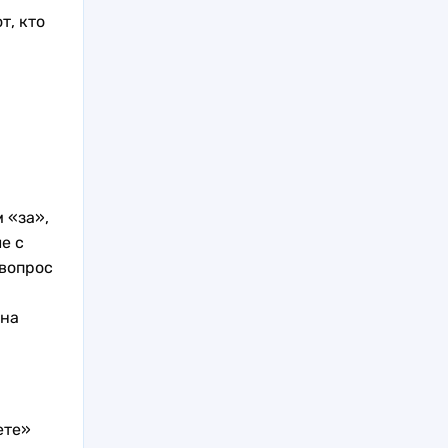
т, кто
 «за»,
е с
 вопрос
она
ете»