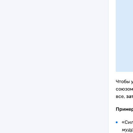
Чтобы 
союзом
все,
за
Приме
«Сил
мудр