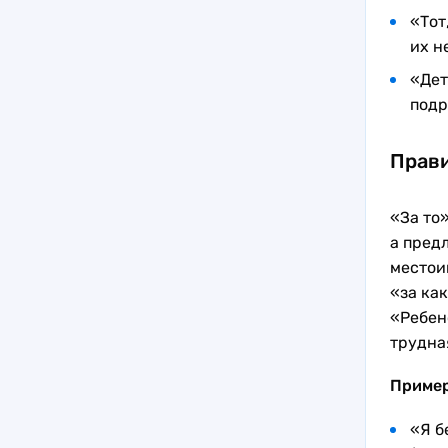
«Тот
их н
«Дет
под
Прави
«За то
а предл
местои
«за как
«Ребен
трудна
Приме
«Я б