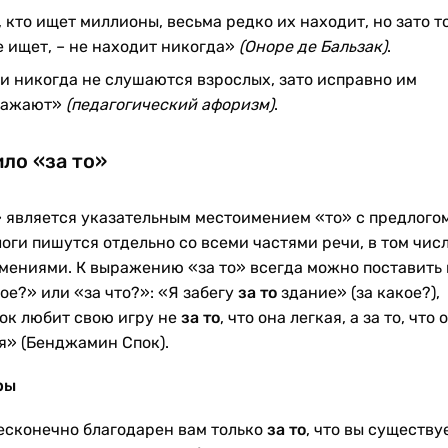
, кто ищет миллионы, весьма редко их находит, но зато то
е ищет, – не находит никогда»
(Оноре де Бальзак)
.
и никогда не слушаются взрослых, зато исправно им
ражают»
(педагогический афоризм)
.
ло «за то»
» является указательным местоимением «то» с предлогом
оги пишутся отдельно со всеми частями речи, в том числ
мениями. К выражению «за то» всегда можно поставить
ое?» или «за что?»: «Я забегу
за то
здание» (за какое?),
ок любит свою игру не
за то
, что она легкая, а за то, что 
я» (Бенджамин Спок).
ры
есконечно благодарен вам только
за то
, что вы существу