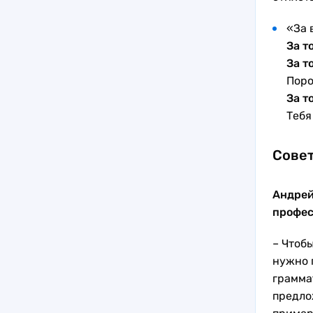
«За 
За т
За т
Поро
За т
Тебя
Сове
Андрей
профес
– Чтобы
нужно 
грамма
предло