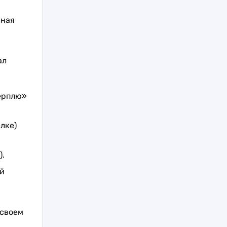
нная
ал
ерплю»
лке)
).
й
 своем