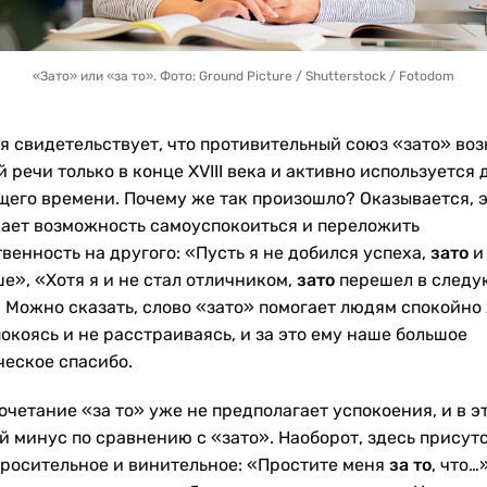
«Зато» или «за то». Фото: Ground Picture / Shutterstock / Fotodom
я свидетельствует, что противительный союз «зато» воз
 речи только в конце ХVIII века и активно используется 
щего времени. Почему же так произошло? Оказывается, 
дает возможность самоуспокоиться и переложить
венность на другого: «Пусть я не добился успеха,
зато
и
е», «Хотя я и не стал отличником,
зато
перешел в след
. Можно сказать, слово «зато» помогает людям спокойно 
окоясь и не расстраиваясь, и за это ему наше большое
ческое спасибо.
четание «за то» уже не предполагает успокоения, и в э
й минус по сравнению с «зато». Наоборот, здесь присут
просительное и винительное: «Простите меня
за то
, что…