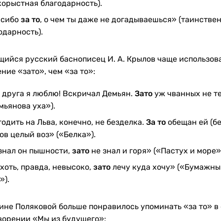
корыстная благодарность).
асибо
за то
, о чем ты даже не догадываешься» (таинстве
одарность).
ийся русский баснописец И. А. Крылов чаще использов
ние «зато», чем «за то»:
 друга я люблю! Вскричал Демьян.
Зато
уж чванных не т
мьянова уха»).
годить на Льва, конечно, не безделка.
За то
обещан ей (бе
ов целый воз» («Белка»).
знал он пышности,
зато
не знал и горя» («Пастух и море»
 хоть, правда, невысоко,
зато
лечу куда хочу» («Бумажны
»).
Нине Поляковой больше понравилось упоминать «за то» в
ворении «Мы из будущего»: