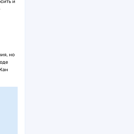
осить и
о
ия, но
роде
Жан