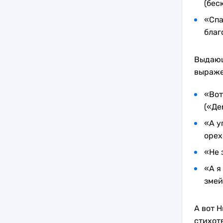
(бес
«Сп
благ
Выдающ
выраже
«Вот
(«Де
«А у
орех
«Не 
«А я
змей
А вот 
стихот