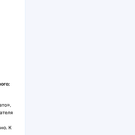
ого;
ато»,
тателя
но. К