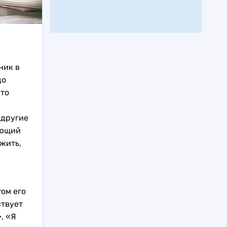
ник в
до
это
 другие
ующий
жить,
том его
ствует
», «Я