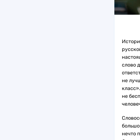
Истори
русской
настоя
слово 
ответст
не лучш
класс»
не бесп
челове
Словосо
большо
нечто 