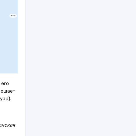
 его
рощает
уар).
онская