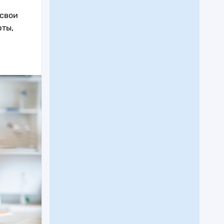
 свои
рты,