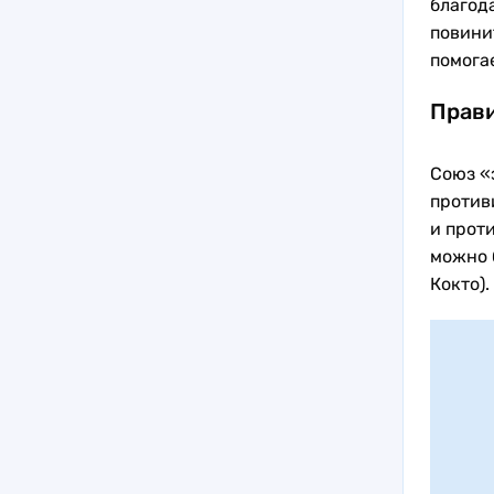
благод
повинит
помогае
Прави
Союз «
против
и прот
можно 
Кокто).