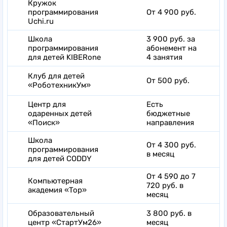
Кружок
программирования
От 4 900 руб.
Uchi.ru
Школа
3 900 руб. за
программирования
абонемент на
для детей KIBERone
4 занятия
Клуб для детей
От 500 руб.
«РоботехникУм»
Центр для
Есть
одаренных детей
бюджетные
«Поиск»
направления
Школа
От 4 300 руб.
программирования
в месяц
для детей CODDY
От 4 590 до 7
Компьютерная
720 руб. в
академия «Top»
месяц
Образовательный
3 800 руб. в
центр «СтартУм26»
месяц