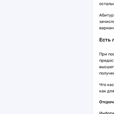
остальн
Абитур
зачисл
вариан
Есть 
При по
предос
высшег
получе
Что кас
как дл
Отсроч
Информ