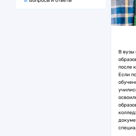
Вопросы и ответы
В вузы
образо
после к
Если п
обучен
училис
освоили
образо
колледж
докуме
специа