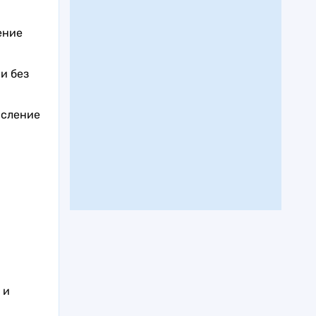
ение
и без
исление
 и