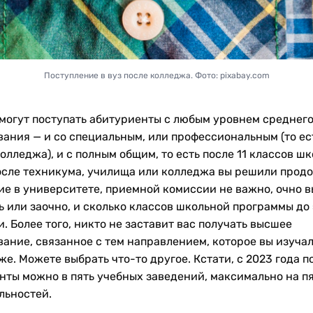
Поступление в вуз после колледжа. Фото: pixabay.com
 могут поступать абитуриенты с любым уровнем среднег
вания — и со специальным, или профессиональным (то ес
олледжа), и с полным общим, то есть после 11 классов шк
осле техникума, училища или колледжа вы решили прод
ие в университете, приемной комиссии не важно, очно в
ь или заочно, и сколько классов школьной программы до 
. Более того, никто не заставит вас получать высшее
вание, связанное с тем направлением, которое вы изучал
е. Можете выбрать что-то другое. Кстати, с 2023 года п
нты можно в пять учебных заведений, максимально на п
льностей.