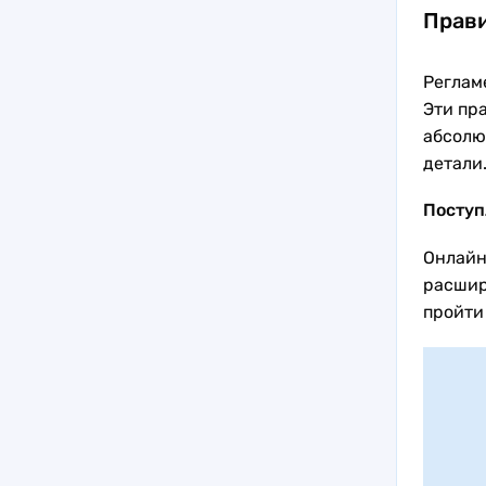
Прави
Реглам
Эти пр
абсолю
детали
Поступ
Онлайн
расшир
пройти