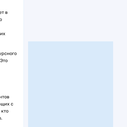
ет в
о
 их
урсного
 Это
нтов
ющих с
 кто
.