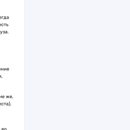
егда
есть
уза.
ение
,
ие же,
ста).
 во