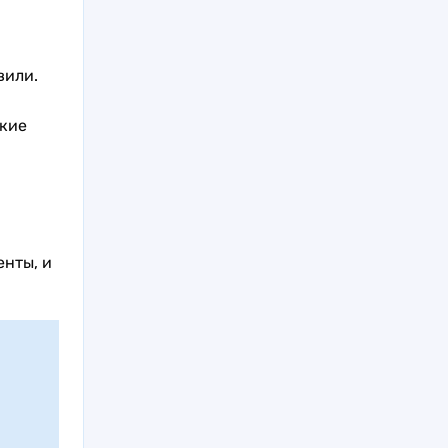
вили.
ские
нты, и