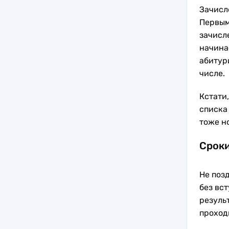
Зачисле
Первым
зачисл
начина
абитур
числе.
Кстати
списка 
тоже н
Сроки
Не поз
без вс
резуль
проход