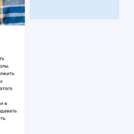
о
ть
олы.
олжить
ы
этого
и в
одавать
ять