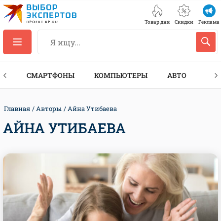
Товар дня
Скидки
Реклама
ЕС
СМАРТФОНЫ
КОМПЬЮТЕРЫ
АВТО
ТЕХ
Главная
Авторы
Айна Утибаева
АЙНА УТИБАЕВА