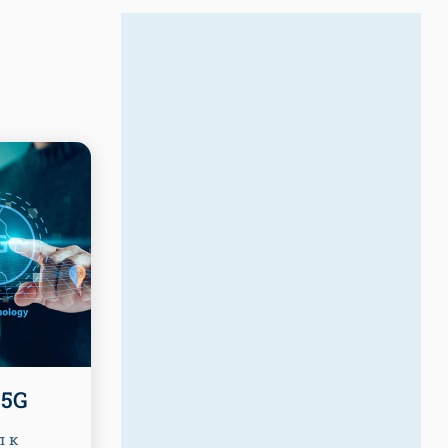
 5G
п к