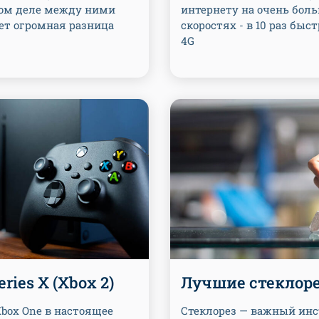
мом деле между ними
интернету на очень бол
ет огромная разница
скоростях - в 10 раз быст
4G
ries X (Xbox 2)
Лучшие стеклор
box One в настоящее
Стеклорез — важный ин