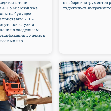
ходится в тени
в наборе инструментов 
n 4. Но Microsoft уже
художников-витражисто
ланы на будущее
е приставки. «КП»
се утечки, слухи и
жения о следующем
спецификаций до цены и
ваемых игр