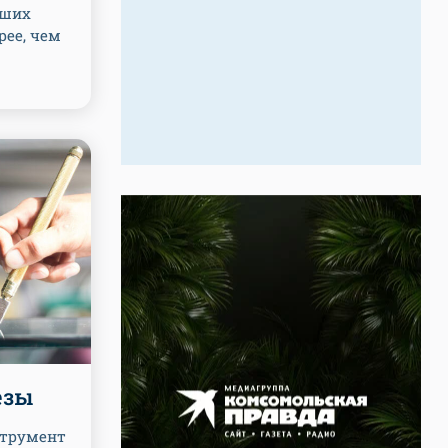
ьших
рее, чем
езы
струмент