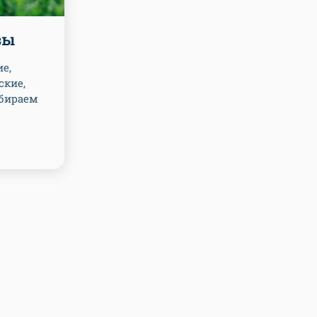
зы
е,
ские,
ыбираем