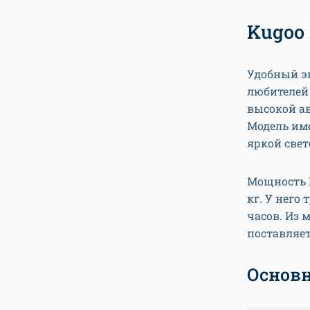
Kugoo 
Удобный э
любителей 
высокой ав
Модель име
яркой све
Мощность K
кг. У него
часов. Из 
поставляет
Основн