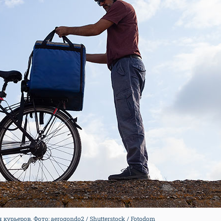
урьеров. Фото: aerogondo2 / Shutterstock / Fotodom