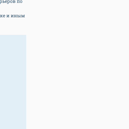
рьеров по
пке и иным