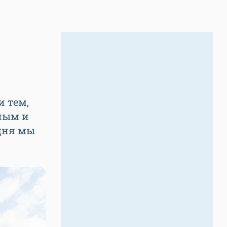
 тем,
бным и
одня мы