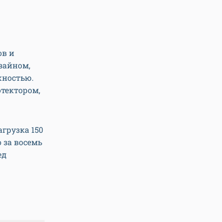
ов и
зайном,
жностью.
отектором,
агрузка 150
о за восемь
ед