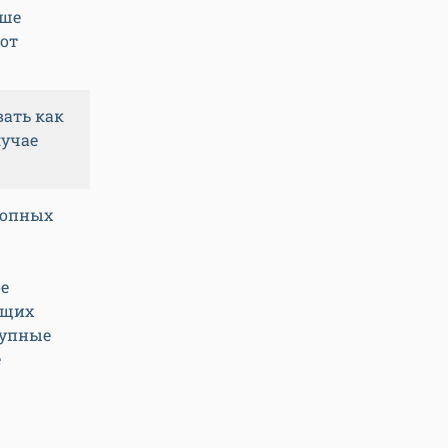
ьше
 от
ать как
лучае
лопных
е
ющих
рупные
е