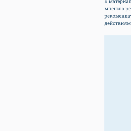
В материал
мнению ред
рекомендат
действиям