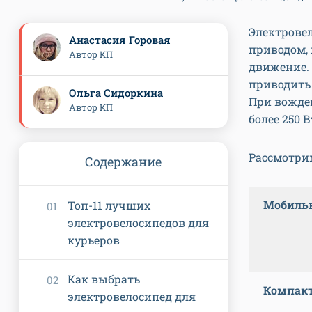
Электровел
Анастасия Горовая
приводом,
Автор КП
движение. 
приводить
Ольга Сидоркина
При вожде
Автор КП
более 250 
Рассмотри
Содержание
Мобиль
Топ-11 лучших
электровелосипедов для
курьеров
Как выбрать
Компак
электровелосипед для