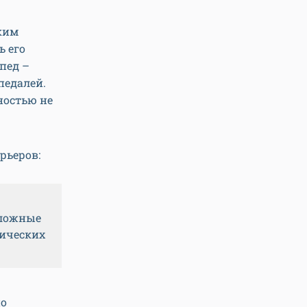
ским
ь его
пед –
педалей.
ностью не
рьеров:
сложные
зических
но