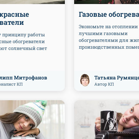
красные
Газовые обогрев
еватели
Экономьте на отоплении 
лучшими газовыми
у принципу работы
обогревателями для жи
сные обогреватели
производственных пом
ют солнечный свет
липп Митрофанов
Татьяна Румянц
налист КП
Автор КП