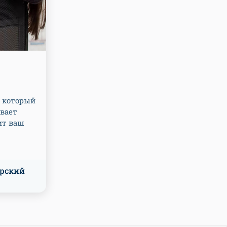
, который
ивает
ит ваш
рский