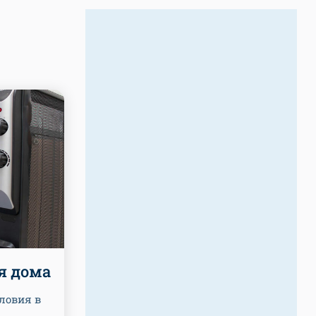
я дома
ловия в