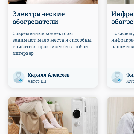
Электрические
Инфра
обогреватели
обогр
Современные конвекторы
По своем
занимают мало места и способны
инфракра
вписаться практически в любой
напомина
интерьер
Кирилл Алексеев
Фи
Автор КП
Жур