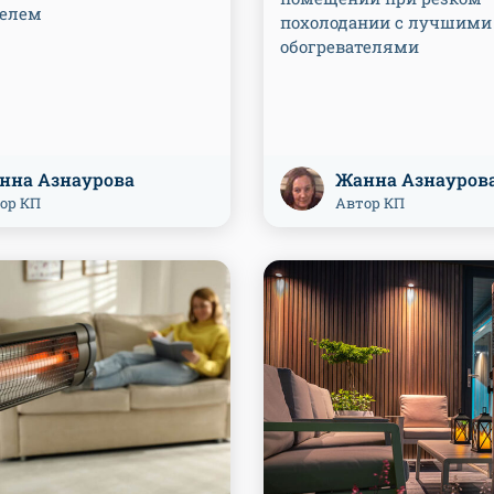
телем
похолодании с лучшими
обогревателями
нна Азнаурова
Жанна Азнауров
ор КП
Автор КП