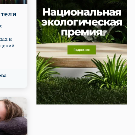
атели
с
лых и
ещений
ева