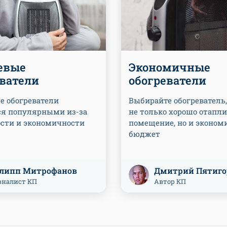
евые
Экономичные
еватели
обогреватели
е обогреватели
Выбирайте обогреватель
ся популярными из-за
не только хорошо отапл
ости и экономичности
помещение, но и эконом
бюджет
липп Митрофанов
Дмитрий Пятиго
налист КП
Автор КП