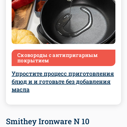
Сковороды с антипригарным
покрытием
Упростите процесс приготовления
блюд и и готовьте без добавления
масла
Smithey Ironware N 10