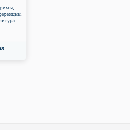
тримы,
ференции,
нитура
ая