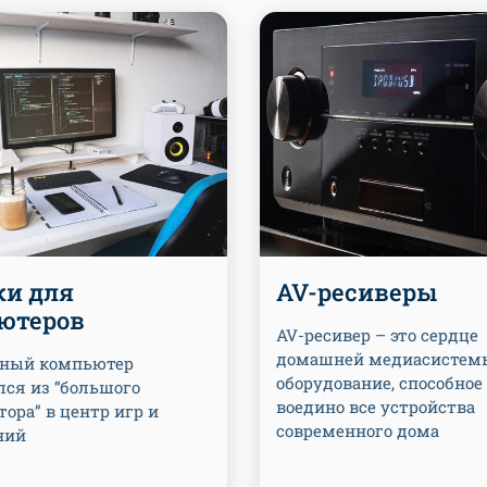
ки для
AV-ресиверы
ютеров
AV-ресивер – это сердце
домашней медиасистем
ный компьютер
оборудование, способное
лся из “большого
воедино все устройства
ора” в центр игр и
современного дома
ний