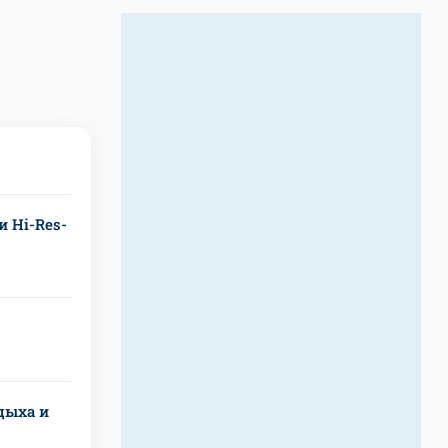
и Hi-Res-
дыха и