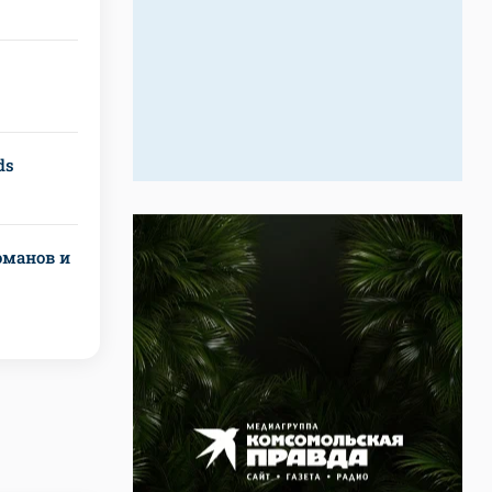
ds
манов и