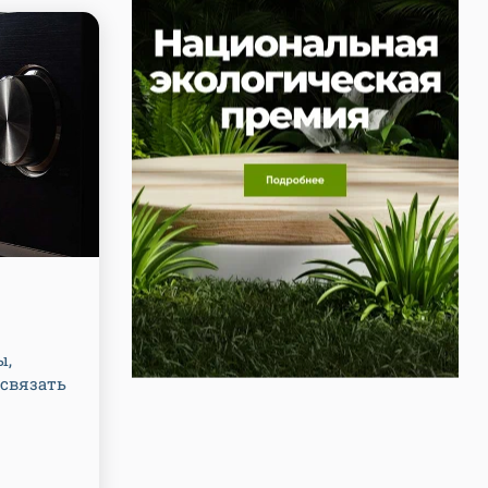
ы,
 связать