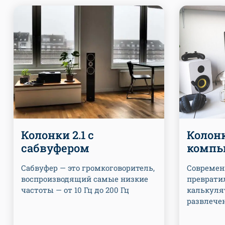
Колонки 2.1 с
Колон
сабвуфером
компь
Сабвуфер — это громкоговоритель,
Современ
воспроизводящий самые низкие
преврати
частоты — от 10 Гц до 200 Гц
калькулят
развлече