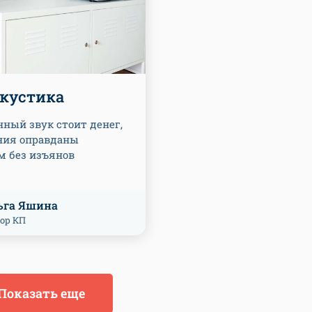
акустика
ный звук стоит денег,
ния оправданы
м без изъянов
ьга Яшина
ор КП
Показать еще