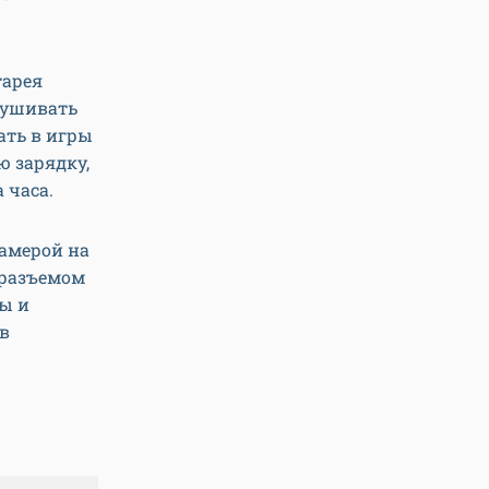
тарея
лушивать
ать в игры
 зарядку,
 часа.
амерой на
, разъемом
ты и
 в