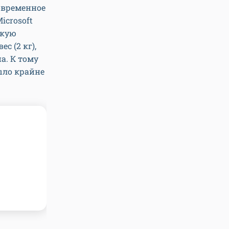
современное
icrosoft
окую
с (2 кг),
а. К тому
было крайне