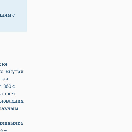
дням с
шие
е. Внутри
ятан
 860 с
ланшет
бновления
 плавным
 динамика
е –