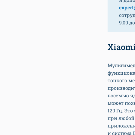
expert
сотру
9:00 до
Xiaomi
Мультимед
функциона
тонкого ме
производи
восемью я
может пох
120 Гц. Эт
при любой
приложени
и система 