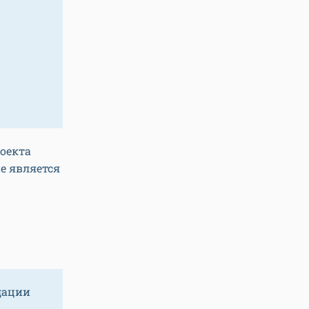
оекта
е является
дации