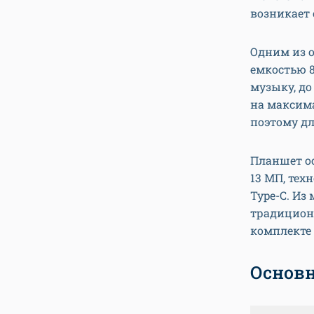
возникает 
Одним из о
емкостью 8
музыку, до
на максим
поэтому дл
Планшет о
13 МП, техн
Type-C. Из
традиционн
комплекте 
Основн