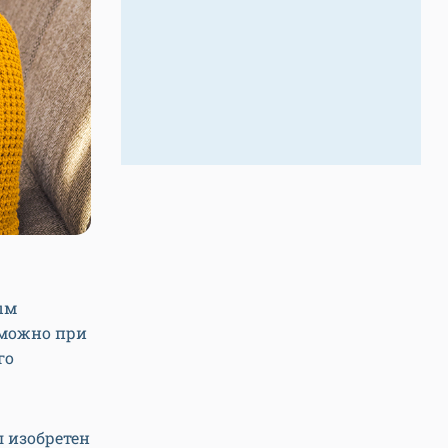
ым
 можно при
го
л изобретен