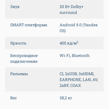
Звук
20 Вт Dolby+
surround
SMART-платформа
Android 9.0 (Yandex
OS)
2
Яркость
400 кд/м
Беспроводное
Wi-Fi, Bluetooth
подключение
Разъемы
CI, 2xUSB, 3xHDMI,
EARPHONE, LAN, AV,
2xRF, COAX
Вес
38,2 кг