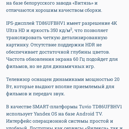
на базе белорусского завода «Витязь» и
отличаются хорошим качеством сборки.
IPS-дисплей TD86UFBHV1 имеет разрешение 4K
2
Ultra HD и яркость 350 кд/м
, что позволяет
транслировать четкую детализированную
картинку. Отсутствие поддержки HDR не
обеспечивает достаточной глубины цветов.
Частота обновления экрана 60 Гц подойдет для
фильмов, но не для динамичных игр.
Телевизор оснащен динамиками мощностью 20
Вт, которые выдают вполне приемлемый для
фильмов и передач звук.
В качестве SMART-платформы Tuvio TD86UFBHV1
использует Yandex OS на базе Android TV.
Интерфейс операционной системы простой и
удобный. Доступны как сервисы «Яндекса», так и