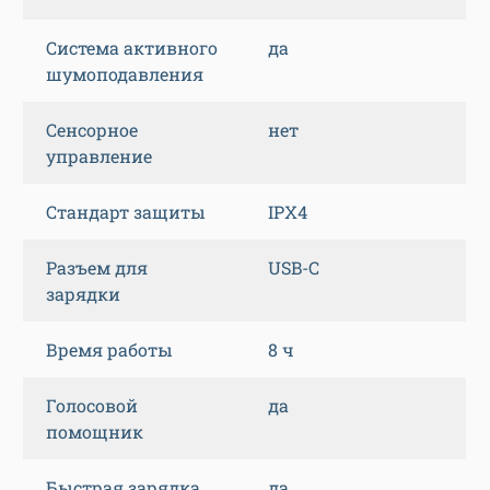
Система активного
да
шумоподавления
Сенсорное
нет
управление
Стандарт защиты
IPX4
Разъем для
USB-C
зарядки
Время работы
8 ч
Голосовой
да
помощник
Быстрая зарядка
да