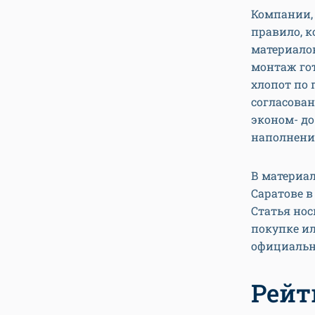
Компании, 
правило, к
материалов
монтаж гот
хлопот по 
согласован
эконом- до
наполнения
В материал
Саратове в
Статья нос
покупке и
официальн
Рейт