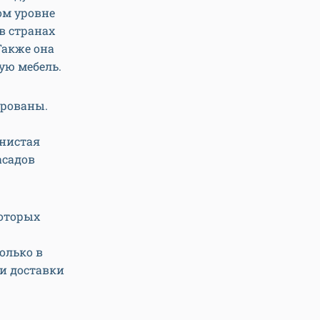
ом уровне
в странах
Также она
ую мебель.
ированы.
книстая
асадов
которых
олько в
 и доставки