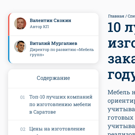
Главная
Сп
Валентин Скокин
10 
Автор КП
изг
Виталий Мургалиев
Директор по развитию «Мебель
зак
групп»
год
Содержание
Мебель н
Топ-10 лучших компаний
ориенти
по изготовлению мебели
учитыва
в Саратове
готовых
учитыва
Цены на изготовление
реализо