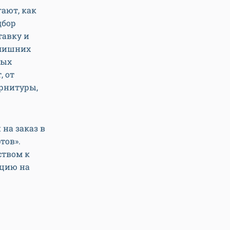
гают, как
дбор
тавку и
 лишних
ных
, от
урнитуры,
на заказ в
тов».
ством к
ацию на