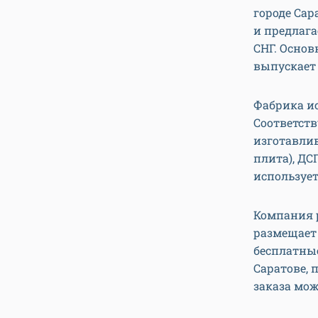
городе Сар
и предлага
СНГ. Осно
выпускает
Фабрика и
Соответст
изготавли
плита), ДС
использует
Компания 
размещает 
бесплатные
Саратове, 
заказа мож