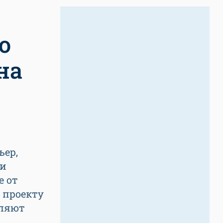
о
на
ьер,
 и
е от
 проекту
оляют