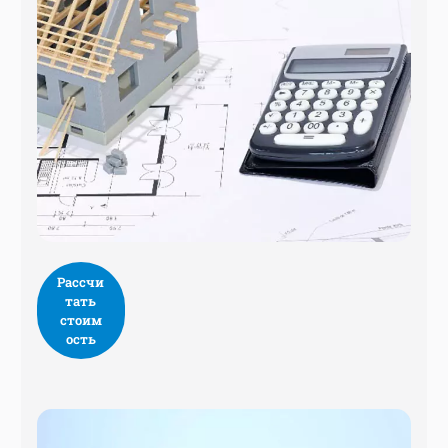
Рассчи
тать
стоим
ость