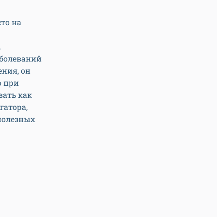
то на
,
аболеваний
ния, он
о при
вать как
гатора,
полезных