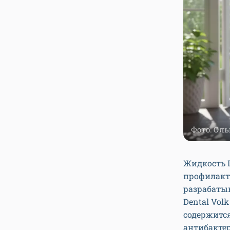
Фото: Оль
Жидкость D
профилакт
разрабатыв
Dental Volk
содержится
антибакте