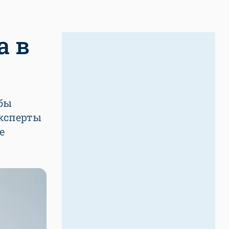
а в
обы
эксперты
е