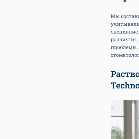
Мы состави
учитывали 
специалист
различны,
проблемы. 
стоматоло
Раство
Techno