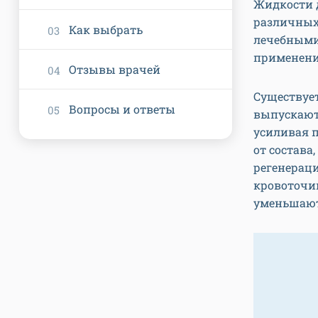
Жидкости 
различных
Как выбрать
лечебными
применени
Отзывы врачей
Существуе
Вопросы и ответы
выпускаютс
усиливая 
от состава
регенераци
кровоточив
уменьшают