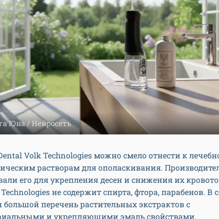
га Юна / Нейросеть
ental Volk Technologies можно смело отнести к лечебн
ическим растворам для ополаскивания. Производите
али его для укрепления десен и снижения их кровот
 Technologies не содержит спирта, фтора, парабенов. В 
 большой перечень растительных экстрактов с
риальными и укрепляющими эмаль свойствами.