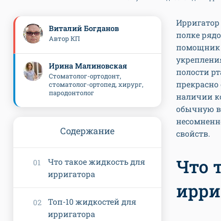
Ирригатор 
Виталий Богданов
полке ряд
Автор КП
помощник 
укреплени
Ирина Малиновская
полости рт
Стоматолог-ортодонт,
прекрасно 
стоматолог-ортопед, хирург,
пародонтолог
наличии ко
обычную во
несомненн
Содержание
свойств.
Что 
Что такое жидкость для
ирригатора
ирри
Топ-10 жидкостей для
ирригатора