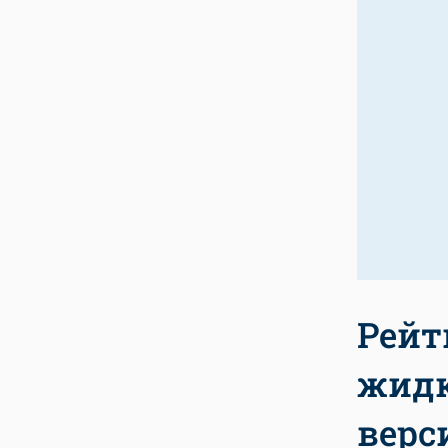
Рейт
жидк
верс