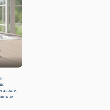
о-
ли
очивости.
составе