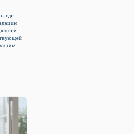
в, где
ендации
дкостей
ствующей
 вашим