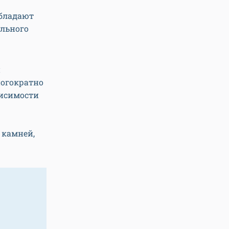
обладают
ального
и
ногократно
висимости
 камней,