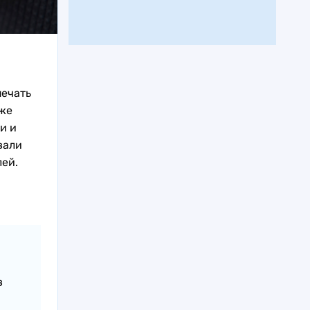
печать
 же
и и
вали
ей.
в