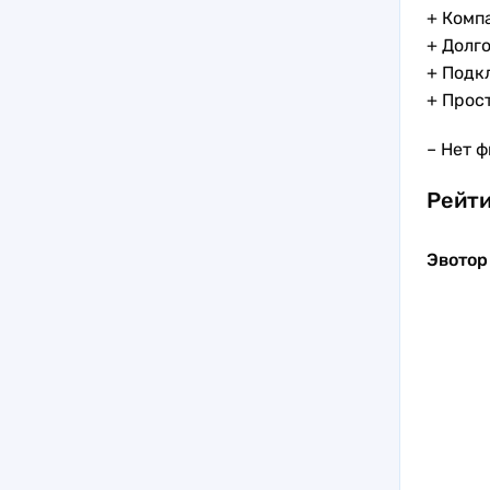
+ Комп
+ Долг
+ Подкл
+ Прос
– Нет 
Рейти
Эвотор 