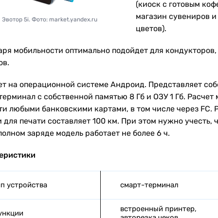
(киоск с готовым коф
магазин сувениров и
Эвотор 5i. Фото: market.yandex.ru
цветов).
аря мобильности оптимально подойдет для кондукторов,
ов.
ет на операционной системе Андроид. Представляет соб
терминал с собственной памятью 8 Гб и ОЗУ 1 Гб. Расчет
ти любыми банковскими картами, в том числе через FC. 
 для печати составляет 100 км. При этом нужно учесть, ч
олном заряде модель работает не более 6 ч.
еристики
п устройства
смарт-терминал
встроенный принтер,
ункции
авторезка чеков