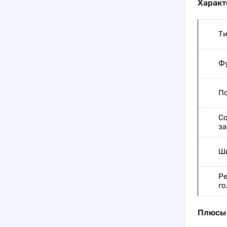
Характ
Ти
Ф
П
Со
за
Ши
Ре
го
Плюсы 