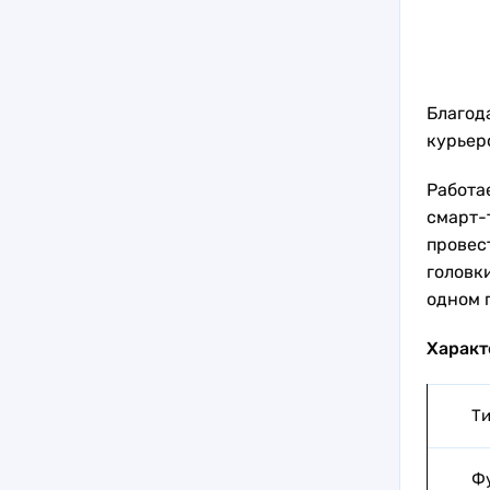
Благод
курьер
Работа
смарт-
провес
головки
одном п
Характ
Ти
Ф