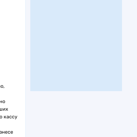
о,
но
ших
ю кассу
знесе