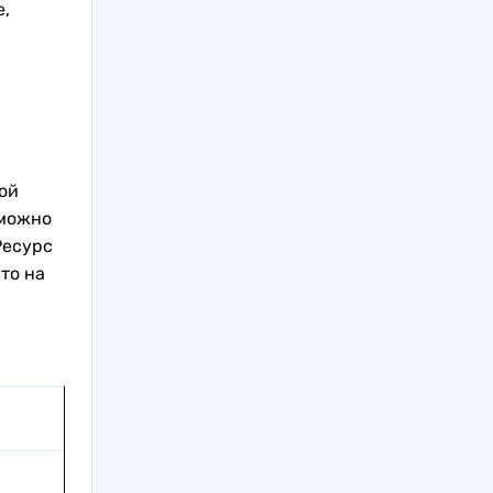
е,
ой
 можно
Ресурс
то на