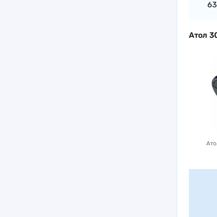
63
Атол 3
Ато