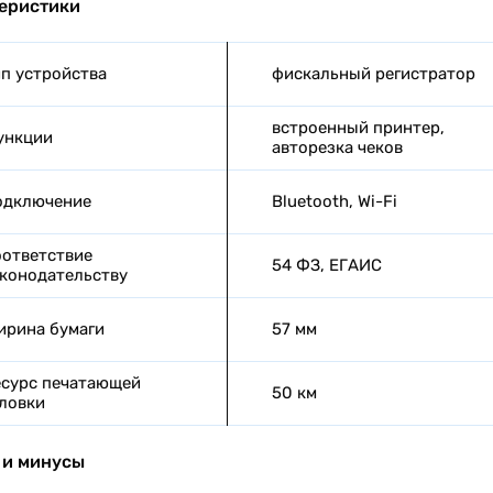
еристики
п устройства
фискальный регистратор
встроенный принтер,
ункции
авторезка чеков
одключение
Bluetooth, Wi-Fi
ответствие
54 ФЗ, ЕГАИС
конодательству
рина бумаги
57 мм
сурс печатающей
50 км
ловки
и минусы