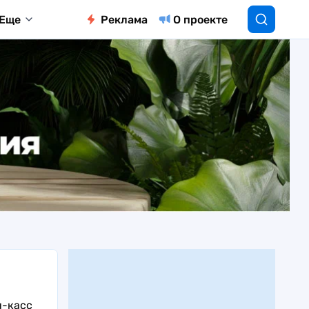
Еще
Реклама
О проекте
н-касс