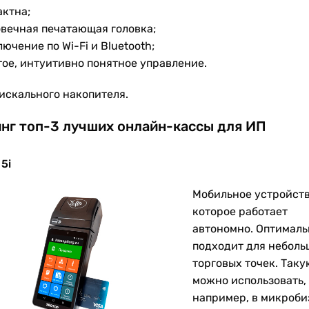
актна;
овечная печатающая головка;
ючение по Wi-Fi и Bluetooth;
тое, интуитивно понятное управление.
фискального накопителя.
нг топ-3 лучших онлайн-кассы для ИП
5i
Мобильное устройств
которое работает
автономно. Оптималь
подходит для неболь
торговых точек. Таку
можно использовать,
например, в микроби