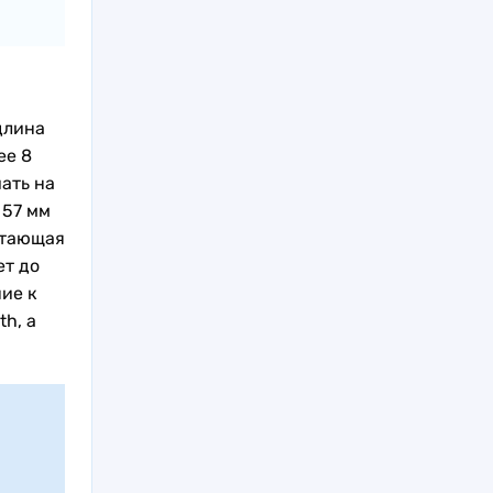
длина
ее 8
ать на
 57 мм
атающая
ет до
ие к
h, а