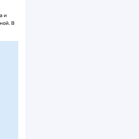
а и
ной. В