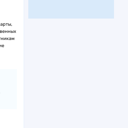
арты,
твенных
тникам
ие
е