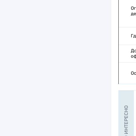
Ог
де
Гд
До
оф
Ос
ЭТО ИНТЕРЕСНО