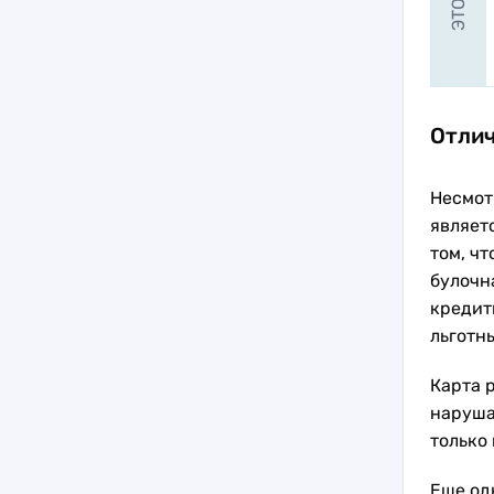
Отлич
Несмот
являет
том, ч
булочн
кредит
льготны
Карта 
наруша
только
Еще од