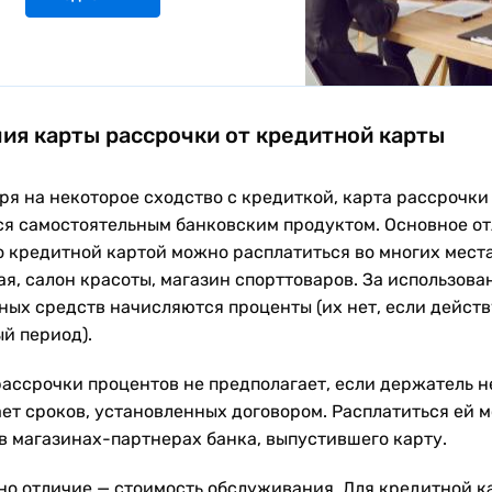
ия карты рассрочки от кредитной карты
ря на некоторое сходство с кредиткой, карта рассрочки
ся самостоятельным банковским продуктом. Основное от
то кредитной картой можно расплатиться во многих мест
ая, салон красоты, магазин спорттоваров. За использова
ных средств начисляются проценты (их нет, если действ
й период).
рассрочки процентов не предполагает, если держатель н
ет сроков, установленных договором. Расплатиться ей 
 в магазинах-партнерах банка, выпустившего карту.
но отличие — стоимость обслуживания. Для кредитной к