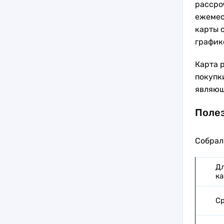
рассроч
ежемес
карты 
график
Карта 
покупки
являющ
Полез
Собрал
Дл
ка
Ср