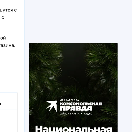
шутся с
 с
ной
газина,
ы