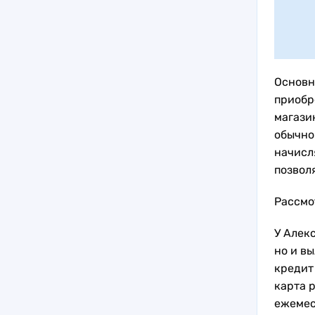
Основн
приобр
магази
обычно
начисл
позвол
Рассмо
У Алек
но и в
кредит
карта 
ежемес