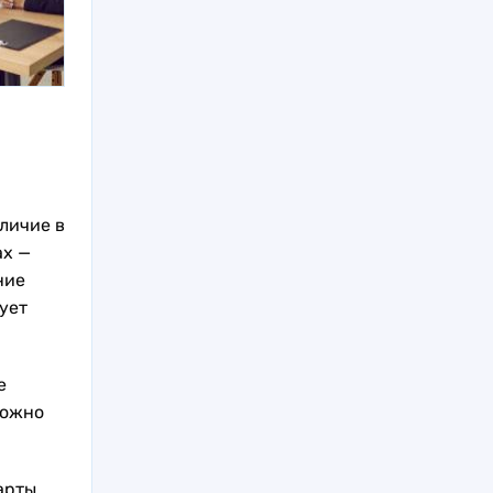
личие в
ах —
ние
ует
е
можно
арты