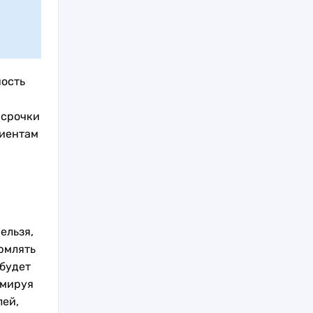
ность
ссрочки
лиентам
ельзя,
рмлять
 будет
рмируя
лей,