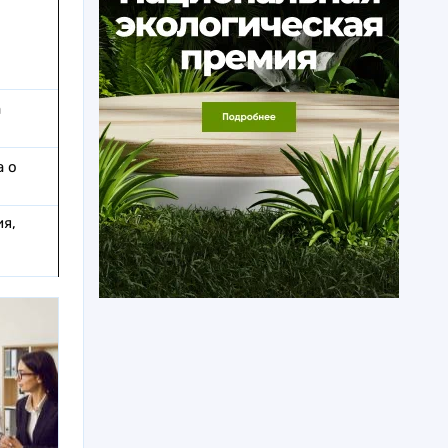
а
а о
я,