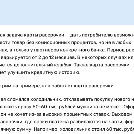
ая задача карты рассрочки — дать потребителю возмож
ести товар без комиссионных процентов, но не в любых
нах, а только у партнеров конкретного банка. Период ра
 варьируется от 2 до 12 месяцев. В некоторых случаях к
яется дополнительный кэшбэк. Также карта рассрочки
яет улучшить кредитную историю.
трим на примере, как работает карта рассрочки.
сея сломался холодильник, откладывать покупку нового н
ыложить сразу 50-60 тыс. рублей мужчина не может. Офо
 он не хочет из-за высоких процентных ставок. Выходом
рассрочки, где сроки платежа разбиваются на части, фо
ячную сумму. Например, холодильник стоил 60 тыс. руб