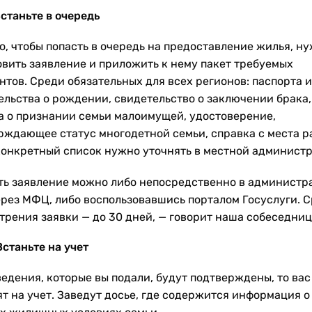
Встаньте в очередь
о, чтобы попасть в очередь на предоставление жилья, н
овить заявление и приложить к нему пакет требуемых
нтов. Среди обязательных для всех регионов: паспорта и
ельства о рождении, свидетельство о заключении брака,
а о признании семьи малоимущей, удостоверение,
рждающее статус многодетной семьи, справка с места р
конкретный список нужно уточнять в местной администр
ть заявление можно либо непосредственно в администр
ерез МФЦ, либо воспользовавшись порталом Госуслуги. С
трения заявки — до 30 дней, — говорит наша собеседниц
Встаньте на учет
ведения, которые вы подали, будут подтверждены, то вас
ят на учет. Заведут досье, где содержится информация о