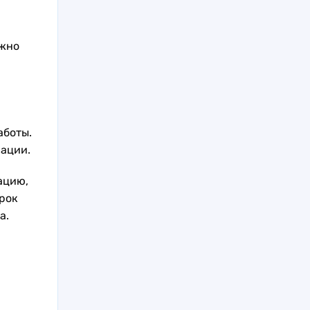
ужно
аботы.
ации.
ацию,
рок
а.