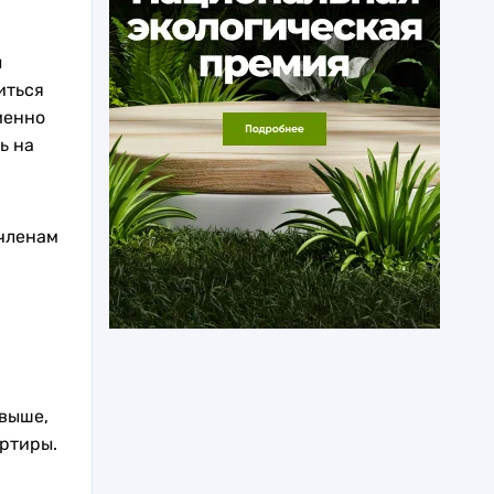
ы
иться
менно
ь на
членам
 выше,
ртиры.