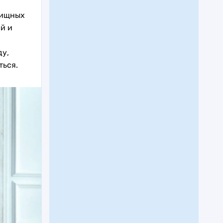
лищных
й и
ду,
ться.