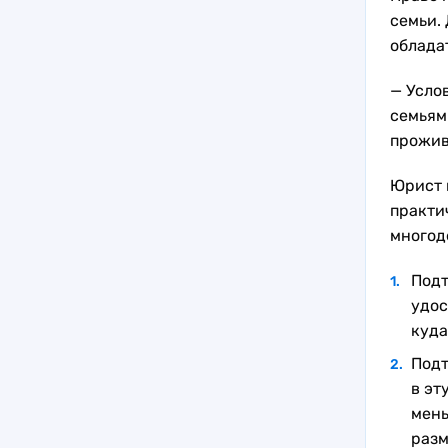
семьи. 
облада
— Усло
семьям
прожив
Юрист 
практи
многод
Подт
удос
куда
Подт
в эт
мень
разм