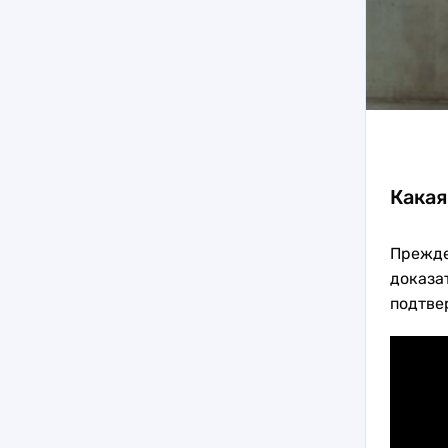
Какая
Прежде
доказат
подтвер