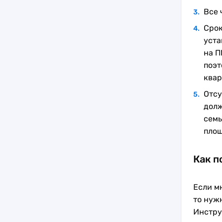
Все 
Срок
уста
на П
поэт
квар
Отсу
долж
семь
площ
Как п
Если м
то нуж
Инстру