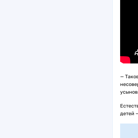
— Таков
несовер
усынов
Естест
детей 