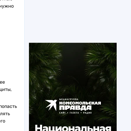
 нужно
ее
щиты,
попасть
влять
го