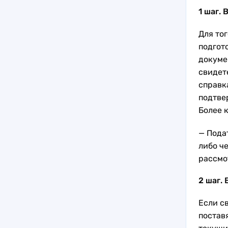
1 шаг. 
Для тог
подгот
докуме
свидет
справк
подтве
Более 
— Пода
либо ч
рассмо
2 шаг. 
Если с
постав