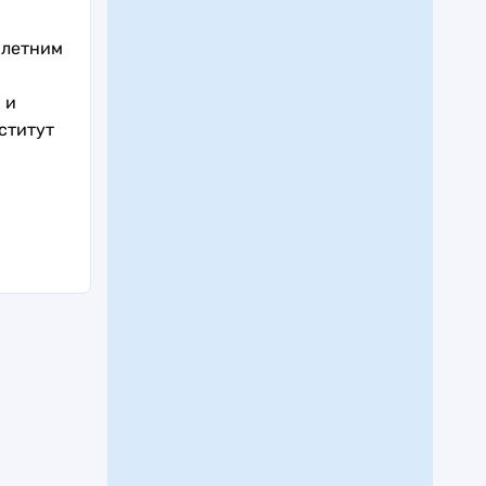
-летним
 и
ститут