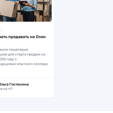
с
чать продавать на Озон
вили пошаговую
цию для старта продаж на
026 году с
дациями опытного селлера
Ольга Гостюхина
Автор КП