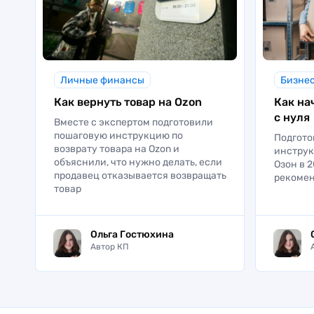
Личные финансы
Бизне
Как вернуть товар на Ozon
Как на
с нуля
Вместе с экспертом подготовили
пошаговую инструкцию по
Подгото
возврату товара на Ozon и
инструк
объяснили, что нужно делать, если
Озон в 2
продавец отказывается возвращать
рекомен
товар
Ольга Гостюхина
Автор КП