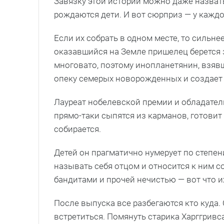
Завязку этой истории можно даже назват
рождаются дети. И вот сюрприз — у каждо
Если их собрать в одном месте, то сильне
оказавшийся на Земле пришелец берется
многовато, поэтому инопланетянин, взявш
опеку семерых новорожденных и создает
Лауреат нобелевской премии и обладател
прямо-таки сыпятся из карманов, готовит 
собирается.
Детей он прагматично нумерует по степен
называть себя отцом и относится к ним со
бандитами и прочей нечистью — вот что и
После выпуска все разбегаются кто куда
встретиться. Помянуть старика Харггривс