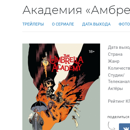
Академия «Амбрел
ТРЕЙЛЕРЫ
О СЕРИАЛЕ
ДАТА ВЫХОДА
ФОТО
Дата выхо
18+
Страна
Жанр
Количеств
Студии/
Телекана
Актёры
Рейтинг К