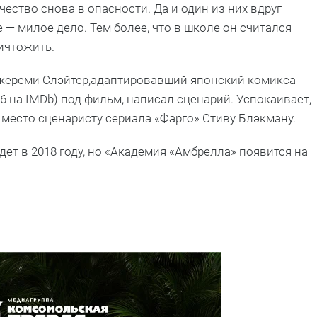
чество снова в опасности. Да и один из них вдруг
 — милое дело. Тем более, что в школе он считался
ничтожить.
 Джереми Слэйтер,адаптировавший японский комикса
4,6 на IMDb) под фильм, написал сценарий. Успокаивает,
 место сценаристу сериала «Фарго» Стиву Блэкману.
дет в 2018 году, но «Академия «Амбрелла» появится на