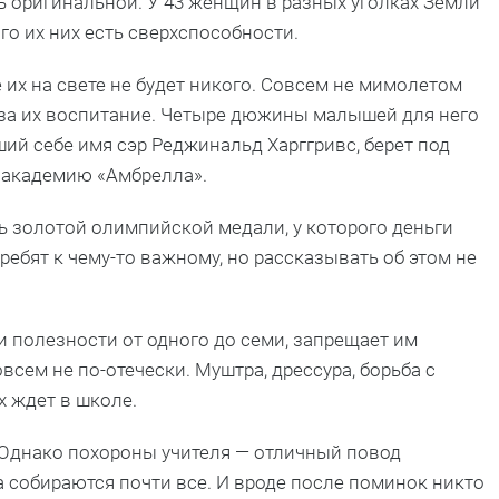
ь оригинальной. У 43 женщин в разных уголках Земли
го их них есть сверхспособности.
е их на свете не будет никого. Совсем не мимолетом
 за их воспитание. Четыре дюжины малышей для него
ий себе имя сэр Реджинальд Харггривс, берет под
 академию «Амбрелла».
ь золотой олимпийской медали, у которого деньги
ребят к чему-то важному, но рассказывать об этом не
и полезности от одного до семи, запрещает им
всем не по-отечески. Муштра, дрессура, борьба с
х ждет в школе.
. Однако похороны учителя — отличный повод
а собираются почти все. И вроде после поминок никто