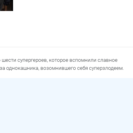
о шести супергероев, которое вспомнили славное
-за однокашника, возомнившего себя суперзлодеем.