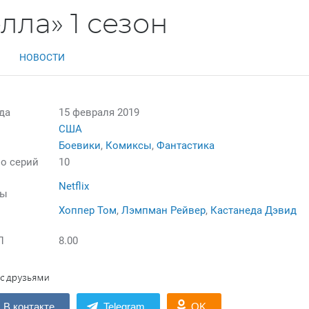
ла» 1 сезон
НОВОСТИ
да
15 февраля 2019
США
Боевики
,
Комиксы
,
Фантастика
о серий
10
Netflix
лы
Хоппер Том
,
Лэмпман Рейвер
,
Кастанеда Дэвид
П
8.00
В контакте
Telegram
OK