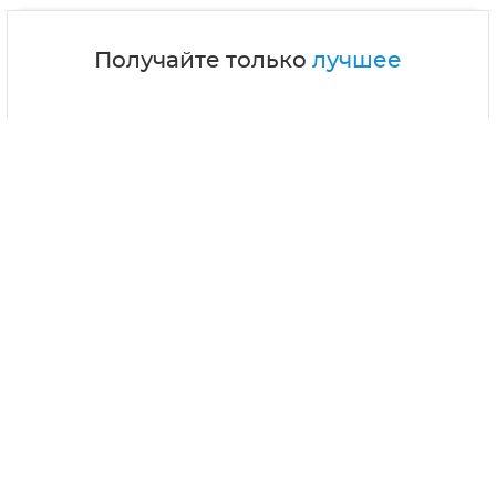
Получайте только
лучшее
Подписываясь на рассылку, Вы соглашаетесь
с
политикой конфиденциальности