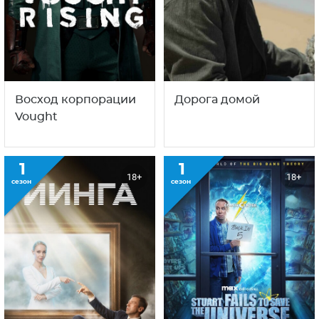
Восход корпорации
Дорога домой
Vought
1
1
18+
18+
сезон
сезон