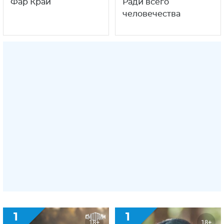
Фар Край
Ради всего
человечества
1
1
18+
18+