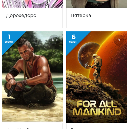
Дорохедоро
Пятерка
1
6
18+
18+
сезон
сезон