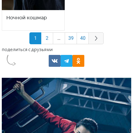
Ночной кошмар
1
2
…
39
40