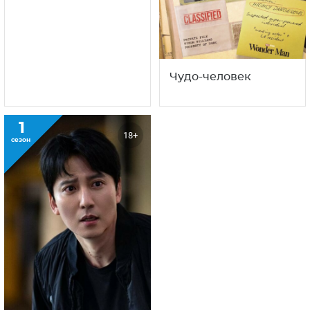
Извне
Чудо-человек
1
18+
сезон