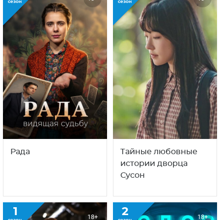
сезон
сезон
Тайные любовные
Рада
истории дворца
Сусон
1
2
18+
18+