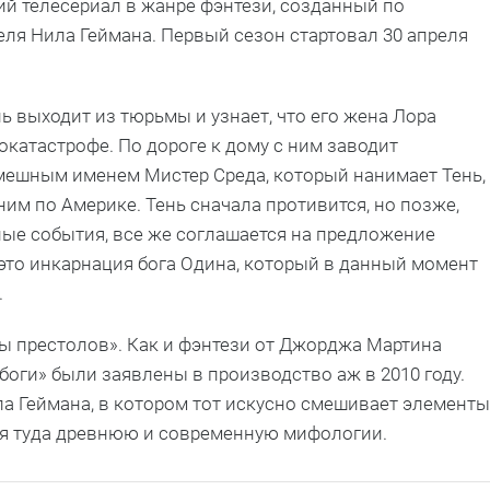
ий телесериал в жанре фэнтези, созданный по
ля Нила Геймана. Первый сезон стартовал 30 апреля
 выходит из тюрьмы и узнает, что его жена Лора
окатастрофе. По дороге к дому с ним заводит
мешным именем Мистер Среда, который нанимает Тень,
ним по Америке. Тень сначала противится, но позже,
ные события, все же соглашается на предложение
— это инкарнация бога Одина, который в данный момент
.
ы престолов». Как и фэнтези от Джорджа Мартина
боги» были заявлены в производство аж в 2010 году.
а Геймана, в котором тот искусно смешивает элементы
тая туда древнюю и современную мифологии.