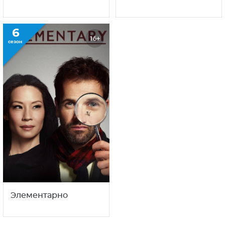
сезон
сезон
Мост
Настоящий детектив
6
16+
сезон