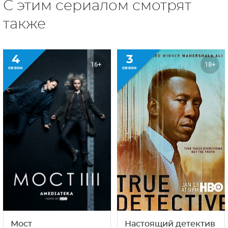
С этим сериалом смотрят
также
4
3
16+
18+