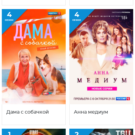
4
4
16+
18+
сезон
сезон
Дама с собачкой
Анна медиум
1
2