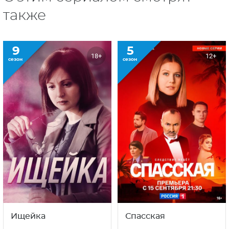
также
9
5
18+
12+
сезон
сезон
Ищейка
Спасская