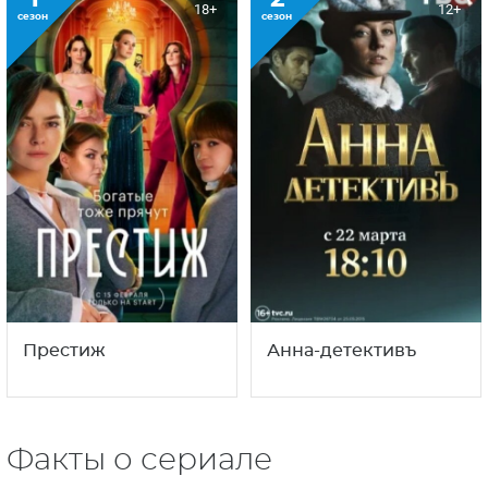
18+
12+
сезон
сезон
Престиж
Анна-детективъ
Факты о сериале