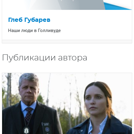
ЯПОНИЯ
СВЕТСКИЕ НОВОСТИ
МЕЛОДРАМЫ
ИСПАНИЯ
ТЕСТЫ
Глеб Губарев
ФРАНЦИЯ
СПОЙЛЕРЫ ИЗ СЕРИАЛОВ
Наши люди в Голливуде
ГЕРМАНИЯ
Публикации автора