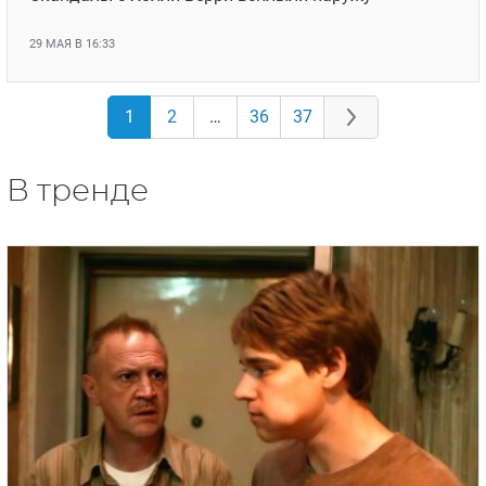
29 МАЯ В 16:33
1
2
…
36
37
В тренде