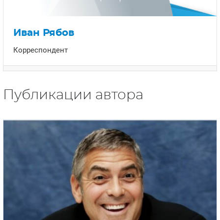
ЯПОНИЯ
СВЕТСКИЕ НОВОСТИ
МЕЛОДРАМЫ
ИСПАНИЯ
ТЕСТЫ
Иван Рябов
ФРАНЦИЯ
СПОЙЛЕРЫ ИЗ СЕРИАЛОВ
Корреспондент
ГЕРМАНИЯ
Публикации автора