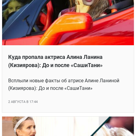
Куда пропала актриса Алина Ланина
(Кизиярова): До и после «СашиТани»
Всплыли новые факты об атрисе Алине Ланиной
(Кизиярова): До и после «СашиТани»
2 АВГУСТА В 17:44