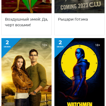
Воздушный змей: Да,
Рыцари Готэма
черт возьми!
2
2
12+
18+
сезон
сезон