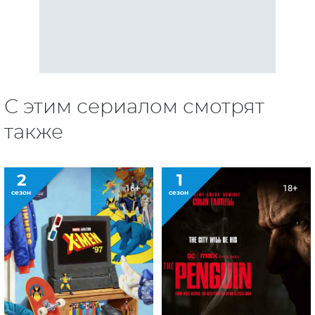
С этим сериалом смотрят
также
2
1
16+
18+
сезон
сезон