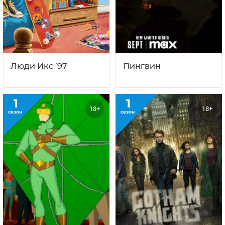
Люди Икс ’97
Пингвин
1
1
18+
18+
сезон
сезон