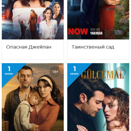
Опасная Джейлан
Таинственый сад
1
1
18+
16+
сезон
сезон