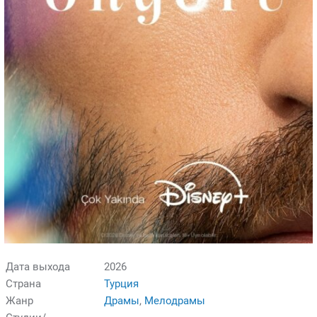
Дата выхода
2026
Страна
Турция
Жанр
Драмы
,
Мелодрамы