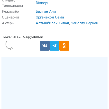
Студии/
Disney+
Телеканалы
Режиссёр
Билгин Али
Сценарий
Эргенекон Сема
Актёры
Алтынбилек Хилал
,
Чайоглу Серкан