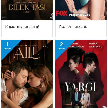
Камень желаний
Гюльджемаль
1
2
16+
16+
сезон
сезон