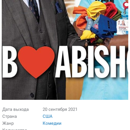
Дата выхода
20 сентября 2021
Страна
США
Жанр
Комедии