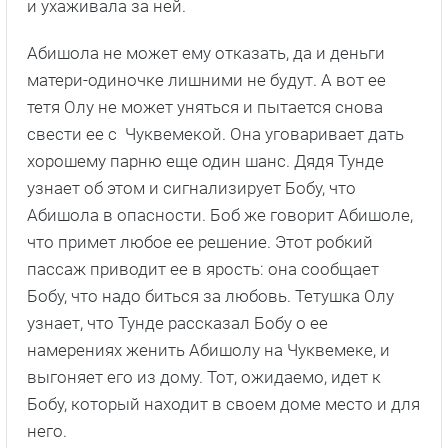
и ухаживала за ней.
Абишола не может ему отказать, да и деньги
матери-одиночке лишними не будут. А вот ее
тетя Олу не может уняться и пытается снова
свести ее с Чуквемекой. Она уговаривает дать
хорошему парню еще один шанс. Дядя Тунде
узнает об этом и сигнализирует Бобу, что
Абишола в опасности. Боб же говорит Абишоле,
что примет любое ее решение. Этот робкий
пассаж приводит ее в ярость: она сообщает
Бобу, что надо биться за любовь. Тетушка Олу
узнает, что Тунде рассказал Бобу о ее
намерениях женить Абишолу на Чуквемеке, и
выгоняет его из дому. Тот, ожидаемо, идет к
Бобу, который находит в своем доме место и для
него.