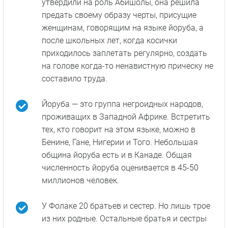
Факты о сериале
В нигерийской школе-интернате, где училась
Фолаке Оловофойеку, волосы надо было
заплетать в косички. Каждая неделя —
новый стиль. За несоответствие стилю
учениц наказывали: били палкой и
заставляли встать на колени. После
окончания школы Фолаке пообещала себе,
что никогда больше не будет заплетать
волосы в косички. Но после того, как ее
утвердили на роль Абишолы, она решила
предать своему образу черты, присущие
женщинам, говорящим на языке йоруба, а
после школьных лет, когда косички
приходилось заплетать регулярно, создать