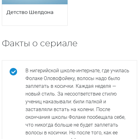
4
12+
сезон
Детство Шелдона