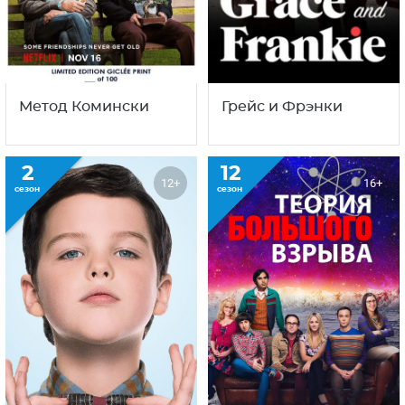
Рождество с
Юная
семейкой Муди
3
6
16+
сезон
сезон
Метод Комински
Грейс и Фрэнки