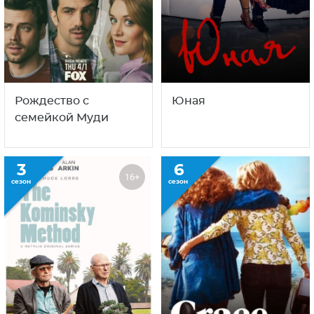
С этим сериалом смотрят
также
2
6
12+
18+
сезон
сезон