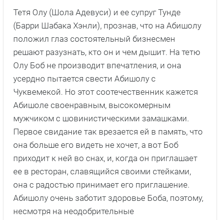
Тетя Олу (Шола Адевуси) и ее супруг Тунде
(Барри Шабака Хэнли), прознав, что на Абишолу
положил глаз состоятельный бизнесмен
решают разузнать, кто он и чем дышит. На тетю
Олу Боб не производит впечатления, и она
усердно пытается свести Абишолу с
Чуквемекой. Но этот соотечественник кажется
Абишоле своенравным, высокомерным
мужчиком с шовинистическими замашками.
Первое свидание так врезается ей в память, что
она больше его видеть не хочет, а вот Боб
приходит к ней во снах, и, когда он приглашает
ее в ресторан, славящийся своими стейками,
она с радостью принимает его приглашение.
Абишолу очень заботит здоровье Боба, поэтому,
несмотря на неодобрительные