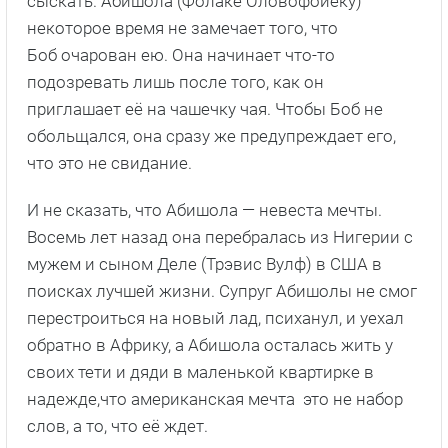
сыскать. Абишола (Фолаке Оловофойеку)
некоторое время не замечает того, что
Боб очарован ею. Она начинает что-то
подозревать лишь после того, как он
приглашает её на чашечку чая. Чтобы Боб не
обольщался, она сразу же предупреждает его,
что это не свидание.
И не сказать, что Абишола — невеста мечты.
Восемь лет назад она перебралась из Нигерии с
мужем и сыном Деле (Трэвис Вулф) в США в
поисках лучшей жизни. Супруг Абишолы не смог
перестроиться на новый лад, психанул, и уехал
обратно в Африку, а Абишола осталась жить у
своих тети и дяди в маленькой квартирке в
надежде,что американская мечта это не набор
слов, а то, что её ждет.