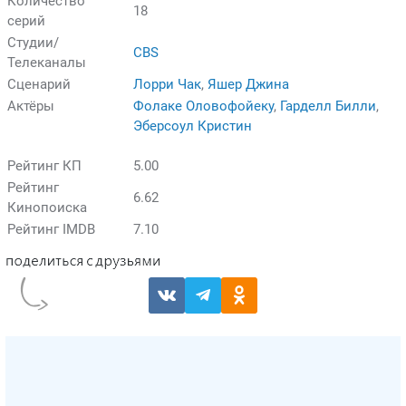
Количество
18
серий
Студии/
CBS
Телеканалы
Сценарий
Лорри Чак
,
Яшер Джина
Актёры
Фолаке Оловофойеку
,
Гарделл Билли
,
Эберсоул Кристин
Рейтинг КП
5.00
Рейтинг
6.62
Кинопоиска
Рейтинг IMDB
7.10