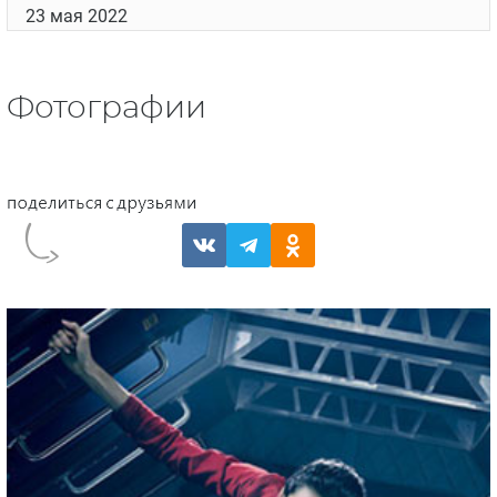
28 марта 2022
18 серия
- Greasy Underdog
18 апреля 2022
19 серия
- Who Raised You
2 мая 2022
20 серия
- Wrangling a Greased Pig
9 мая 2022
21 серия
- A Little Slap and Tickle
16 мая 2022
22 серия
- Beard in Her Pulpit
23 мая 2022
Фотографии