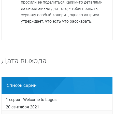
медицинскую школу
Фолаке мечтает сыграть в фантастическом
фильме. Так, лента по комиксам «Marvel» её
вполне бы устроила.
Ее главное хобби — музыка. Актриса
говорит, что «некая сила подталкивает ее в
этом направлении», при этом временами
она испытывает массу неудобств из-за того,
что она начинающий музыкант
Фолаке рассказывала, что сценаристы не
просили ее поделиться каким-то деталями
из своей жизни для того, чтобы предать
сериалу особый колорит, однако актриса
утверждает, что есть что рассказать.