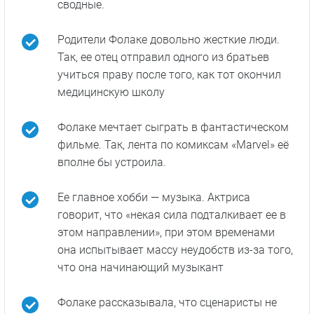
на голове когда-то ненавистную прическу не
составило труда.
Йоруба — это группа негроидных народов,
проживащих в Западной Африке. Встретить
тех, кто говорит на этом языке, можно в
Бенине, Гане, Нигерии и Того. Небольшая
община йоруба есть и в Канаде. Общая
численность йоруба оценивается в 45-50
миллионов человек.
У Фолаке 20 братьев и сестер. Но лишь трое
из них родные. Остальные братья и сестры
сводные.
Родители Фолаке довольно жесткие люди.
Так, ее отец отправил одного из братьев
учиться праву после того, как тот окончил