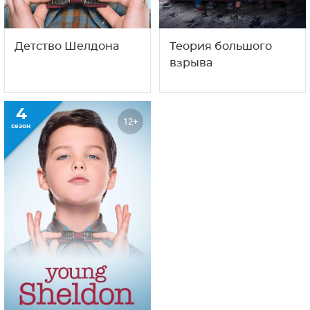
2
12
12+
16+
сезон
сезон
Детство Шелдона
Теория большого
взрыва