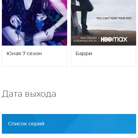
С этим сериалом смотрят
также
7
3
16+
18+
сезон
сезон