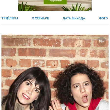
ЯПОНИЯ
СВЕТСКИЕ НОВОСТИ
МЕЛОДРАМЫ
ИСПАНИЯ
ТЕСТЫ
ТРЕЙЛЕРЫ
О СЕРИАЛЕ
ДАТА ВЫХОДА
ФОТО
ФРАНЦИЯ
СПОЙЛЕРЫ ИЗ СЕРИАЛОВ
ГЕРМАНИЯ
18+