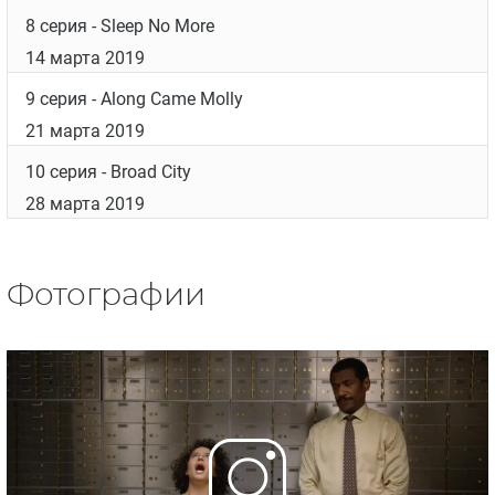
3 серия
- Bitcoin & the Missing Girl
7 февраля 2019
4 серия
- Make the Space
14 февраля 2019
5 серия
- Artsy Fartsy
21 февраля 2019
6 серия
- Lost and Found
28 февраля 2019
7 серия
- Shenanigans
7 марта 2019
8 серия
- Sleep No More
14 марта 2019
9 серия
- Along Came Molly
21 марта 2019