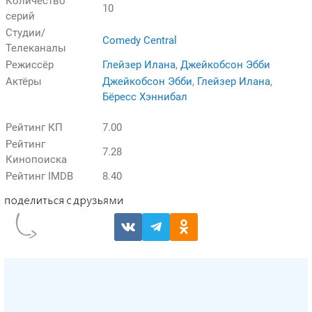
Количество
10
серий
Студии/
Comedy Central
Телеканалы
Режиссёр
Глейзер Илана
,
Джейкобсон Эбби
Актёры
Джейкобсон Эбби
,
Глейзер Илана
,
Бёресс Хэннибал
Рейтинг КП
7.00
Рейтинг
7.28
Кинопоиска
Рейтинг IMDB
8.40