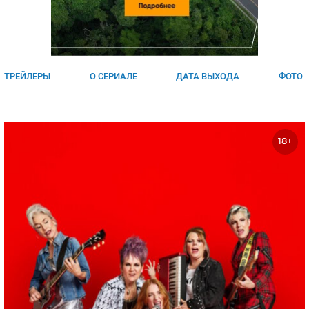
ЯПОНИЯ
СВЕТСКИЕ НОВОСТИ
МЕЛОДРАМЫ
ИСПАНИЯ
ТЕСТЫ
ФРАНЦИЯ
СПОЙЛЕРЫ ИЗ СЕРИАЛОВ
ТРЕЙЛЕРЫ
О СЕРИАЛЕ
ДАТА ВЫХОДА
ФОТО
ГЕРМАНИЯ
18+