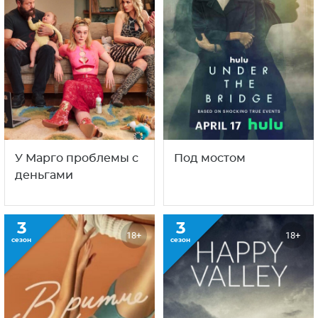
У Марго проблемы с
Под мостом
деньгами
3
3
18+
18+
сезон
сезон