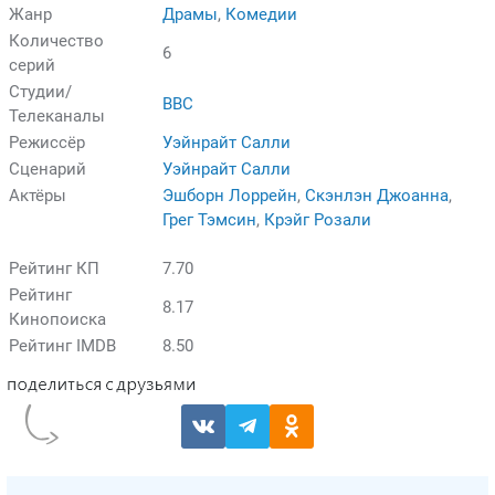
Жанр
Драмы
,
Комедии
Количество
6
серий
Студии/
BBC
Телеканалы
Режиссёр
Уэйнрайт Салли
Сценарий
Уэйнрайт Салли
Актёры
Эшборн Лоррейн
,
Скэнлэн Джоанна
,
Грег Тэмсин
,
Крэйг Розали
Рейтинг КП
7.70
Рейтинг
8.17
Кинопоиска
Рейтинг IMDB
8.50