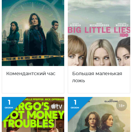
Комендантский час
Большая маленькая
ложь
1
1
18+
18+
сезон
сезон