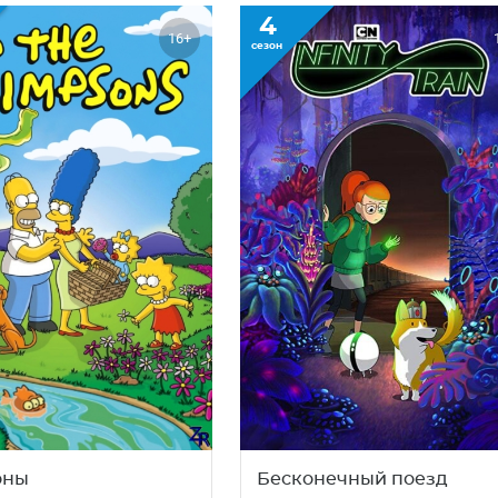
4
16+
сезон
оны
Бесконечный поезд