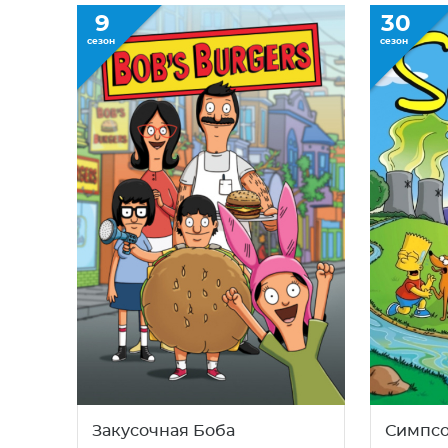
9
30
сезон
сезон
Закусочная Боба
Симпс