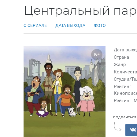
Центральный парк
О СЕРИАЛЕ
ДАТА ВЫХОДА
ФОТО
Дата выхо
16+
Страна
Жанр
Количеств
Студии/Т
Рейтинг
Кинопоис
Рейтинг I