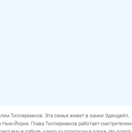
лем Тиллерманов. Эта семья живет в замке Эдендейл,
в Нью-Йорке. Глава Тиллерманов работает смотрителем
гают ему в работе, следя за порядком в парке. Но порой