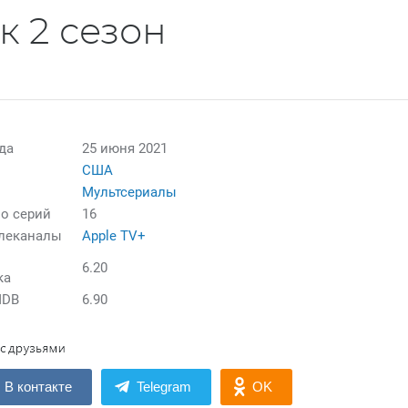
 2 сезон
да
25 июня 2021
США
Мультсериалы
о серий
16
елеканалы
Apple TV+
6.20
ка
MDB
6.90
В контакте
Telegram
OK