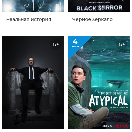
1
18+
18+
сезон
Реальная история
Черное зеркало