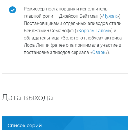
Сериал представлен в жанре драмы в
популярной теме семья-бизнес и
межличностные и семейные отношения,
основанная на оригинальной идее.
Создатели и сценаристы сериала —
номинант на «Оскар» Зак Бэйлин, для
которого проект станет первой
многосерийной работой, и его супруга,
новичок в мире кино Кейт Зусман.
Режиссер-постановщик и исполнитель
главной роли — Джейсон Бейтман («
Чужак
»).
Постановщиками отдельных эпизодов стали
Бенджамин Семанофф («
Король Талсы
») и