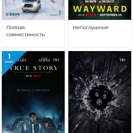
также
1
1
18+
18+
сезон
сезон
Полная
Непослушные
совместимость