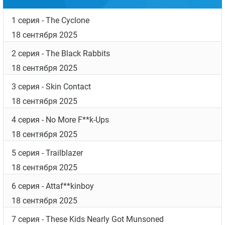
обладательница «Золотого глобуса» актриса
Лора Линни (ранее она принимала участие в
постановке эпизодов сериала «
Озарк
»).
Дата выхода
Список серий
1 серия
- The Cyclone
18 сентября 2025
2 серия
- The Black Rabbits